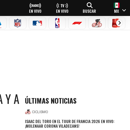
EN VIVO
EN VIVO
BUSCAR
MX
EAGUE
ERIE A
NFL
MLB
NBA
FÓRMULA 1
CICLISMO
BOXEO
A Y A
ÚLTIMAS NOTICIAS
CICLISMO
ISAAC DEL TORO EN EL TOUR DE FRANCIA 2026 EN VIVO:
¡MOLENAAR CORONA VILADECANS!