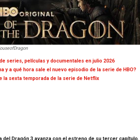
@HouseofDragon
de series, películas y documentales en julio 2026
na y a qué hora sale el nuevo episodio de la serie de HBO?
 la sexta temporada de la serie de Netflix
a del Dragón 3 avanza con el estreno de su tercer capítulo
,