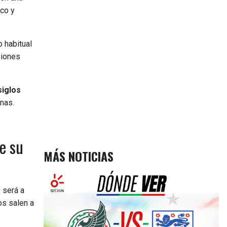
ico y
o habitual
siones
siglos
rnas.
e su
MÁS NOTICIAS
 será a
os salen a