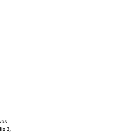
evos
io 3,