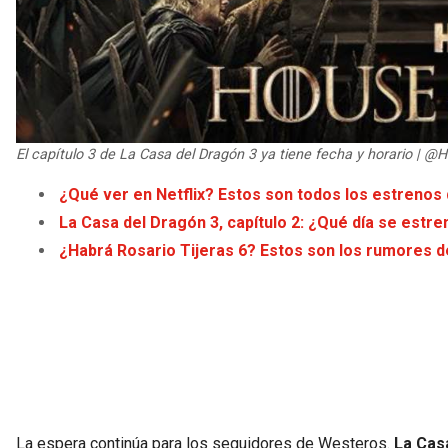
El capítulo 3 de La Casa del Dragón 3 ya tiene fecha y horario | 
¿Qué ver en Netflix? Estos son todos los estrenos 
La Casa del Dragón 3, capítulo 2: ¿Qué día se estre
¿Habrá Rosario Tijeras 6? Estos son los rumores de
La espera continúa para los seguidores de Westeros.
La Cas