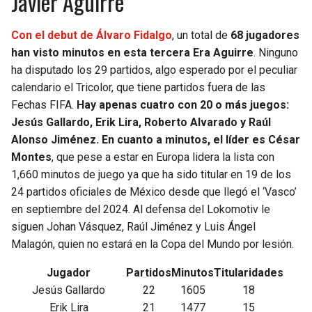
Javier Aguirre
Con el debut de Álvaro Fidalgo
, un total de
68 jugadores
han visto minutos en esta tercera Era Aguirre
. Ninguno
ha disputado los 29 partidos, algo esperado por el peculiar
calendario el Tricolor, que tiene partidos fuera de las
Fechas FIFA.
Hay apenas cuatro con 20 o más juegos:
Jesús Gallardo, Erik Lira, Roberto Alvarado y Raúl
Alonso Jiménez. En cuanto a minutos, el líder es César
Montes
, que pese a estar en Europa lidera la lista con
1,660 minutos de juego ya que ha sido titular en 19 de los
24 partidos oficiales de México desde que llegó el ‘Vasco’
en septiembre del 2024. Al defensa del Lokomotiv le
siguen Johan Vásquez, Raúl Jiménez y Luis Ángel
Malagón, quien no estará en la Copa del Mundo por lesión.
Jugador
Partidos
Minutos
Titularidades
Jesús Gallardo
22
1605
18
Erik Lira
21
1477
15