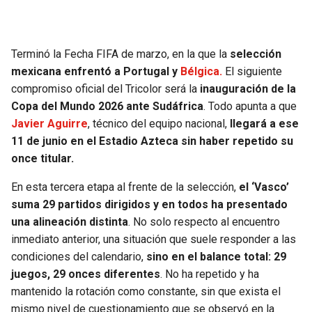
SEAHAWKS
PELICANS
Terminó la Fecha FIFA de marzo, en la que la
selección
BEARS
SPURS
mexicana enfrentó a Portugal y
Bélgica.
El siguiente
compromiso oficial del Tricolor será la
inauguración de la
LIONS
NUGGETS
Copa del Mundo 2026 ante Sudáfrica
. Todo apunta a que
Javier Aguirre
, técnico del equipo nacional,
llegará a ese
PACKERS
TIMBERWOLVES
11 de junio en el Estadio Azteca sin haber repetido su
once titular.
VIKINGS
THUNDER
En esta tercera etapa al frente de la selección,
el ‘Vasco’
suma 29 partidos dirigidos y en todos ha presentado
FALCONS
TRAIL BLAZERS
una alineación distinta
. No solo respecto al encuentro
inmediato anterior, una situación que suele responder a las
PANTHERS
JAZZ
condiciones del calendario,
sino en el balance total: 29
juegos, 29 onces diferentes
. No ha repetido y ha
SAINTS
mantenido la rotación como constante, sin que exista el
mismo nivel de cuestionamiento que se observó en la