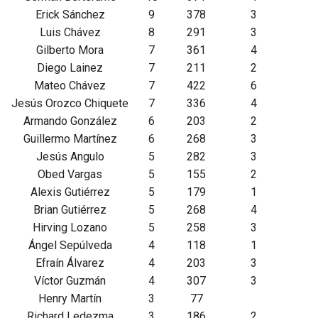
Erick Sánchez
9
378
3
Luis Chávez
8
291
3
Gilberto Mora
7
361
4
Diego Lainez
7
211
2
Mateo Chávez
7
422
6
Jesús Orozco Chiquete
7
336
4
Armando González
6
203
2
Guillermo Martínez
6
268
3
Jesús Angulo
5
282
3
Obed Vargas
5
155
2
Alexis Gutiérrez
5
179
1
Brian Gutiérrez
5
268
4
Hirving Lozano
5
258
3
Ángel Sepúlveda
4
118
1
Efraín Álvarez
4
203
3
Víctor Guzmán
4
307
3
Henry Martín
3
77
Richard Ledezma
3
186
2