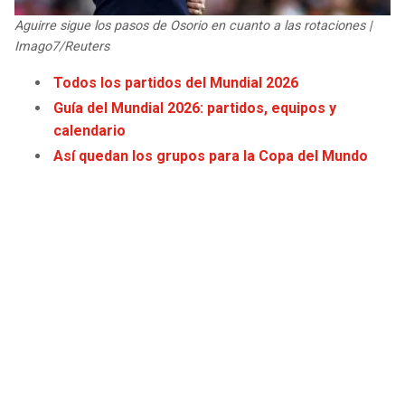
JAGUARS
WIZARDS
Aguirre sigue los pasos de Osorio en cuanto a las rotaciones |
Imago7/Reuters
TITANS
WARRIORS
Todos los partidos del Mundial 2026
Guía del Mundial 2026: partidos, equipos y
COWBOYS
CLIPPERS
calendario
Así quedan los grupos para la Copa del Mundo
GIANTS
LAKERS
EAGLES
SUNS
COMMANDERS
KINGS
CARDINALS
MAVERICKS
RAMS
ROCKETS
49ERS
GRIZZLIES