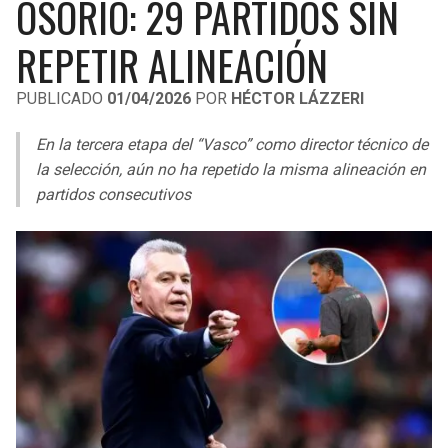
OSORIO: 29 PARTIDOS SIN
LIGA DE EXPANSIÓN MX
UEFA EUROPA LEAGUE
REPETIR ALINEACIÓN
RAIDERS
CAVALIERS
LEAGUES CUP
UEFA CONFERENCE LEAGUE
PUBLICADO
01/04/2026
POR
HÉCTOR LÁZZERI
MLS
CHARGERS
PISTONS
En la tercera etapa del “Vasco” como director técnico de
COPA LIBERTADORES
RAVENS
PACERS
la selección, aún no ha repetido la misma alineación en
COPA SUDAMERICANA
partidos consecutivos
BENGALS
BUCKS
LIGA BETPLAY
BROWNS
HAWKS
OTRAS LIGAS
STEELERS
HORNETS
TEXANS
HEAT
COLTS
MAGIC