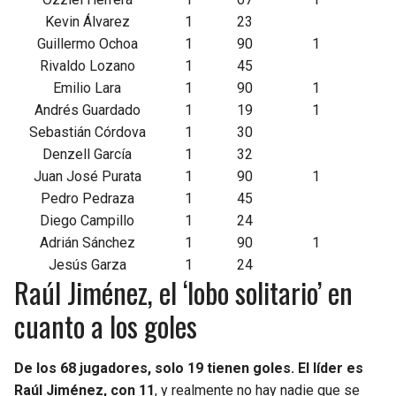
Kevin Álvarez
1
23
Guillermo Ochoa
1
90
1
Rivaldo Lozano
1
45
Emilio Lara
1
90
1
Andrés Guardado
1
19
1
Sebastián Córdova
1
30
Denzell García
1
32
Juan José Purata
1
90
1
Pedro Pedraza
1
45
Diego Campillo
1
24
Adrián Sánchez
1
90
1
Jesús Garza
1
24
Raúl Jiménez, el ‘lobo solitario’ en
cuanto a los goles
De los 68 jugadores, solo 19 tienen goles. El líder es
Raúl Jiménez, con 11
, y realmente no hay nadie que se