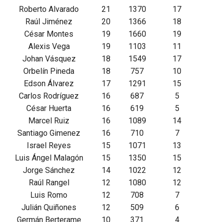
Roberto Alvarado
21
1370
17
Raúl Jiménez
20
1366
18
César Montes
19
1660
19
Alexis Vega
19
1103
11
Johan Vásquez
18
1549
17
Orbelín Pineda
18
757
10
Edson Álvarez
17
1291
15
Carlos Rodríguez
16
687
5
César Huerta
16
619
5
Marcel Ruiz
16
1089
14
Santiago Gimenez
16
710
7
Israel Reyes
15
1071
13
Luis Ángel Malagón
15
1350
15
Jorge Sánchez
14
1022
12
Raúl Rangel
12
1080
12
Luis Romo
12
708
7
Julián Quiñones
12
509
6
Germán Berterame
10
371
4