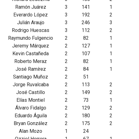
Ramón Juárez
3
141
1
Everardo López
3
192
2
Julián Araujo
3
246
3
Rodrigo Huescas
3
112
2
Raymundo Fulgencio
2
82
1
Jeremy Márquez
2
127
1
Kevin Castañeda
2
107
1
Roberto Meraz
2
82
1
José Ramírez
2
84
1
Santiago Muñoz
2
51
Jorge Ruvalcaba
2
113
2
José Castillo
2
149
2
Elías Montiel
2
73
1
Álvaro Fidalgo
2
129
2
Eduardo Águila
2
180
2
Bryan González
2
175
2
Alan Mozo
1
24
Ozziel Herrera
1
67
1