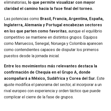
eliminatorias,
lo que permite visualizar con mayor
claridad el camino hacia la fase final del torneo.
SEAHAWKS
PELICANS
Las potencias como
Brasil, Francia, Argentina, España,
BEARS
SPURS
Inglaterra, Alemania y Portugal encabezan sectores
en los que parten como favoritas
, aunque el equilibrio
LIONS
NUGGETS
competitivo se mantiene en distintos grupos. Equipos
como Marruecos, Senegal, Noruega y Colombia aparecen
PACKERS
TIMBERWOLVES
como contendientes capaces de disputar los primeros
puestos desde la jornada inicial.
VIKINGS
THUNDER
Entre los movimientos más relevantes destaca la
confirmación de Chequia en el Grupo A, donde
FALCONS
TRAIL BLAZERS
acompañará a México, Sudáfrica y Corea del Sur.
Este
ajuste modifica el panorama del sector, al incorporar a un
PANTHERS
JAZZ
rival europeo con experiencia y orden táctico que puede
complicar el cierre de la fase de grupos.
SAINTS