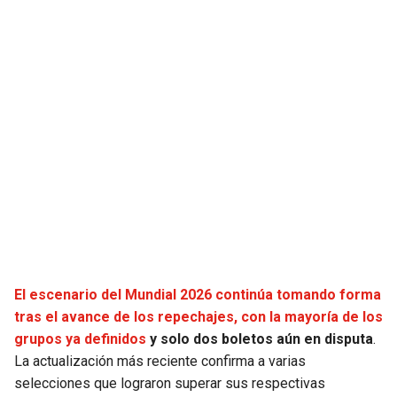
JAGUARS
WIZARDS
TITANS
WARRIORS
COWBOYS
CLIPPERS
GIANTS
LAKERS
EAGLES
SUNS
COMMANDERS
KINGS
CARDINALS
MAVERICKS
El escenario del Mundial 2026 continúa tomando forma
tras el avance de los repechajes, con la mayoría de los
grupos ya definidos
y solo dos boletos aún en disputa
.
RAMS
ROCKETS
La actualización más reciente confirma a varias
selecciones que lograron superar sus respectivas
49ERS
GRIZZLIES