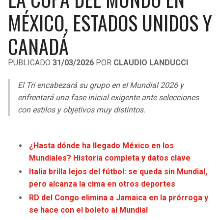
LIGA DE EXPANSIÓN MX
UEFA EUROPA LEAGUE
MÉXICO, ESTADOS UNIDOS Y
RAIDERS
CAVALIERS
LEAGUES CUP
UEFA CONFERENCE LEAGUE
CANADÁ
MLS
CHARGERS
PISTONS
PUBLICADO
31/03/2026
POR
CLAUDIO LANDUCCI
COPA LIBERTADORES
RAVENS
PACERS
El Tri encabezará su grupo en el Mundial 2026 y
COPA SUDAMERICANA
enfrentará una fase inicial exigente ante selecciones
BENGALS
BUCKS
con estilos y objetivos muy distintos.
LIGA BETPLAY
BROWNS
HAWKS
OTRAS LIGAS
¿Hasta dónde ha llegado México en los
STEELERS
HORNETS
Mundiales? Historia completa y datos clave
Italia brilla lejos del fútbol: se queda sin Mundial,
TEXANS
HEAT
pero alcanza la cima en otros deportes
RD del Congo elimina a Jamaica en la prórroga y
COLTS
MAGIC
se hace con el boleto al Mundial