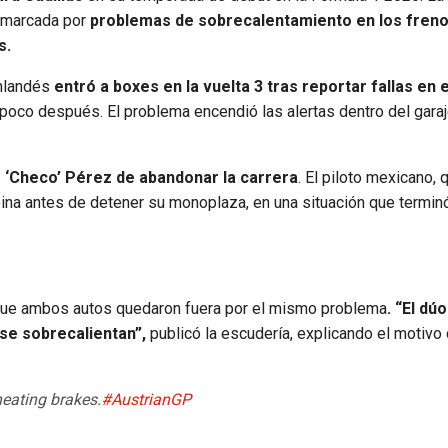
 marcada por
problemas de sobrecalentamiento en los fren
s.
inlandés
entró a boxes en la vuelta 3 tras reportar fallas en e
to poco después. El problema encendió las alertas dentro del gara
io ‘Checo’ Pérez de abandonar la carrera
. El piloto mexicano,
ina antes de detener su monoplaza, en una situación que termi
 que ambos autos quedaron fuera por el mismo problema
. “El d
se sobrecalientan”,
publicó la escudería, explicando el motivo
heating brakes.
#AustrianGP