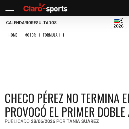
CALENDARIO
RESULTADOS
MUND
HOME
I
MOTOR
I
FÓRMULA 1
I
CHECO PÉREZ NO TERMINA EN AUSTRIA: L
CHECO PÉREZ NO TERMINA EN
PROVOCÓ EL PRIMER DOBLE
PUBLICADO
28/06/2026
POR
TANIA SUÁREZ