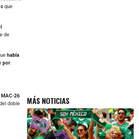
os
que
l
je de
 que
había
nó
por
úo MAC-26
MÁS NOTICIAS
 del doble