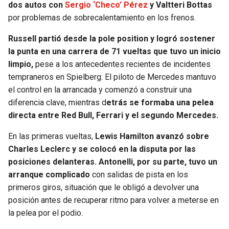
dos autos con
Sergio ‘Checo’ Pérez
y Valtteri Bottas
por problemas de sobrecalentamiento en los frenos.
SEAHAWKS
PELICANS
Russell partió desde la pole position y logró sostener
BEARS
SPURS
la punta en una carrera de 71 vueltas que tuvo un inicio
limpio,
pese a los antecedentes recientes de incidentes
LIONS
NUGGETS
tempraneros en Spielberg. El piloto de Mercedes mantuvo
el control en la arrancada y comenzó a construir una
PACKERS
TIMBERWOLVES
diferencia clave, mientras d
etrás se formaba una pelea
directa entre Red Bull, Ferrari y el segundo Mercedes.
VIKINGS
THUNDER
En las primeras vueltas,
Lewis Hamilton avanzó sobre
Charles Leclerc y se colocó en la disputa por las
FALCONS
TRAIL BLAZERS
posiciones delanteras. Antonelli, por su parte, tuvo un
arranque complicado
con salidas de pista en los
PANTHERS
JAZZ
primeros giros, situación que le obligó a devolver una
posición antes de recuperar ritmo para volver a meterse en
SAINTS
la pelea por el podio.