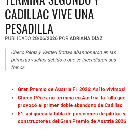
LIGA DE EXPANSIÓN MX
UEFA EUROPA LEAGUE
CADILLAC VIVE UNA
RAIDERS
CAVALIERS
LEAGUES CUP
UEFA CONFERENCE LEAGUE
PESADILLA
MLS
CHARGERS
PISTONS
PUBLICADO
28/06/2026
POR
ADRIANA DÍAZ
COPA LIBERTADORES
RAVENS
PACERS
Checo Pérez y Valtteri Bottas abandonaron en las
COPA SUDAMERICANA
primeras vueltas debido a que se incendiaron sus
BENGALS
BUCKS
frenos
LIGA BETPLAY
BROWNS
HAWKS
OTRAS LIGAS
Gran Premio de Austria F1 2026: Así lo vivimos!
STEELERS
HORNETS
Checo Pérez no termina en Austria: la falla que
provocó el primer doble abandono de Cadillac
TEXANS
HEAT
F1: así queda la tabla de posiciones de pilotos y
constructores del Gran Premio de Austria 2026
COLTS
MAGIC