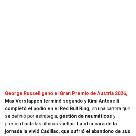
JAGUARS
WIZARDS
TITANS
WARRIORS
COWBOYS
CLIPPERS
GIANTS
LAKERS
EAGLES
SUNS
COMMANDERS
KINGS
George Russell ganó el Gran Premio de Austria 2026,
CARDINALS
MAVERICKS
Max Verstappen terminó segundo y Kimi Antonelli
completó el podio en el Red Bull Ring,
en una carrera que
se definió por estrategia,
gestión de neumáticos
y
RAMS
ROCKETS
presión hasta las últimas vueltas.
La otra cara de la
jornada la vivió Cadillac, que sufrió el abandono de sus
49ERS
GRIZZLIES