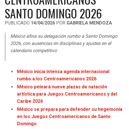
LIGA DE EXPANSIÓN MX
UEFA EUROPA LEAGUE
SANTO DOMINGO 2026
RAIDERS
CAVALIERS
LEAGUES CUP
UEFA CONFERENCE LEAGUE
PUBLICADO
14/04/2026
POR
GABRIELA MENDOZA
MLS
CHARGERS
PISTONS
México afina su delegación rumbo a Santo Domingo
COPA LIBERTADORES
2026, con ausencias en disciplinas y ajustes en el
RAVENS
PACERS
calendario competitivo
COPA SUDAMERICANA
BENGALS
BUCKS
LIGA BETPLAY
México inicia intensa agenda internacional
BROWNS
HAWKS
rumbo a los Centroamericanos 2026
OTRAS LIGAS
México peleará nueve plazas de natación
STEELERS
HORNETS
artística para Juegos Centroamericanos y del
Caribe 2026
TEXANS
HEAT
México se prepara para defender su hegemonía
en los Juegos Centroamericanos de Santo
COLTS
MAGIC
Domingo