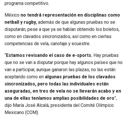
programa competitivo.
SEAHAWKS
PELICANS
México
no tendrá representación en disciplinas como
netball y rugby,
además de que algunas pruebas no se
BEARS
SPURS
disputarán, pese a que ya se habían obtenido los boletos,
como en clavados sincronizados, así como en ciertas
LIONS
NUGGETS
competencias de vela, canotaje y ecuestre.
“
Estamos revisando el caso de e-sports.
Hay pruebas
PACKERS
TIMBERWOLVES
que no se van a disputar porque hay algunos países que no
van a participar, aunque ganaron las plazas, no las están
VIKINGS
THUNDER
aceptando como en
algunas pruebas de los clavados
sincronizados, pero todas las individuales están
FALCONS
TRAIL BLAZERS
aseguradas, en tres de vela no se llevarán acabo y en
una de ellas teníamos amplias posibilidades de oro
”,
PANTHERS
JAZZ
dijo María José Alcalá, presidenta del Comité Olímpico
Mexicano (COM).
SAINTS