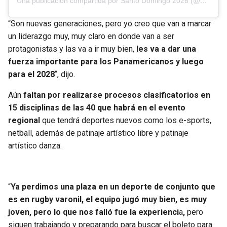
Una publicación compartida por Santo Domingo 2026 (@santodomingo2026)
“Son nuevas generaciones, pero yo creo que van a marcar
un liderazgo muy, muy claro en donde van a ser
protagonistas y las va a ir muy bien,
les va a dar una
fuerza importante para los Panamericanos y luego
para el 2028
“, dijo.
Aún
faltan por realizarse procesos clasificatorios en
15 disciplinas de las 40 que habrá en el evento
regional
que tendrá deportes nuevos como los e-sports,
netball, además de patinaje artístico libre y patinaje
artístico danza.
“
Ya perdimos una plaza en un deporte de conjunto que
es en rugby varonil, el equipo jugó muy bien, es muy
joven, pero lo que nos falló fue la experienci
a
,
pero
siguen trabajando y preparando para buscar el boleto para