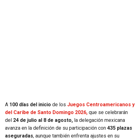
JAGUARS
WIZARDS
TITANS
WARRIORS
COWBOYS
CLIPPERS
GIANTS
LAKERS
EAGLES
SUNS
COMMANDERS
KINGS
CARDINALS
MAVERICKS
A
100 días del inicio
de los
Juegos Centroamericanos y
del Caribe de Santo Domingo 2026,
que se celebrarán
RAMS
ROCKETS
del
24 de julio al 8 de agosto,
la delegación mexicana
avanza en la definición de su participación con
435 plazas
aseguradas
, aunque también enfrenta ajustes en su
49ERS
GRIZZLIES