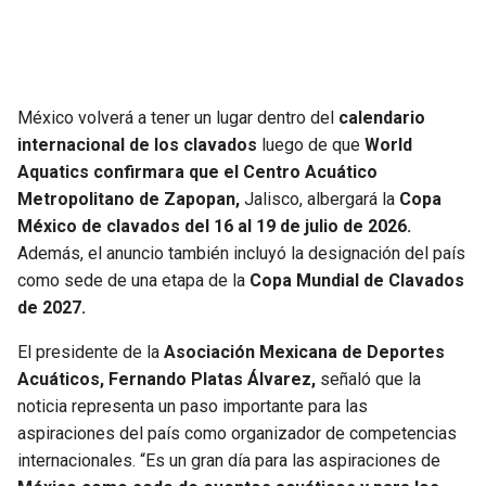
SEAHAWKS
PELICANS
BEARS
SPURS
México volverá a tener un lugar dentro del
calendario
internacional de los clavados
luego de que
World
LIONS
NUGGETS
Aquatics confirmara que el Centro Acuático
Metropolitano de Zapopan,
Jalisco, albergará la
Copa
PACKERS
TIMBERWOLVES
México de clavados del 16 al 19 de julio de 2026.
Además, el anuncio también incluyó la designación del país
VIKINGS
THUNDER
como sede de una etapa de la
Copa Mundial de Clavados
de 2027.
FALCONS
TRAIL BLAZERS
El presidente de la
Asociación Mexicana de Deportes
Acuáticos, Fernando Platas Álvarez,
señaló que la
PANTHERS
JAZZ
noticia representa un paso importante para las
aspiraciones del país como organizador de competencias
SAINTS
internacionales. “Es un gran día para las aspiraciones de