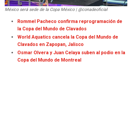
JAGUARS
WIZARDS
México será sede de la Copa México | @conadeoficial
TITANS
WARRIORS
Rommel Pacheco confirma reprogramación de
la Copa del Mundo de Clavados
COWBOYS
CLIPPERS
World Aquatics cancela la Copa del Mundo de
Clavados en Zapopan, Jalisco
GIANTS
LAKERS
Osmar Olvera y Juan Celaya suben al podio en la
Copa del Mundo de Montreal
EAGLES
SUNS
COMMANDERS
KINGS
CARDINALS
MAVERICKS
RAMS
ROCKETS
49ERS
GRIZZLIES