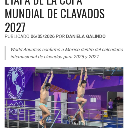
LIGA DE EXPANSIÓN MX
UEFA EUROPA LEAGUE
MUNDIAL DE CLAVADOS
RAIDERS
CAVALIERS
LEAGUES CUP
UEFA CONFERENCE LEAGUE
2027
MLS
CHARGERS
PISTONS
PUBLICADO
06/05/2026
POR
DANIELA GALINDO
COPA LIBERTADORES
RAVENS
PACERS
World Aquatics confirmó a México dentro del calendario
COPA SUDAMERICANA
internacional de clavados para 2026 y 2027
BENGALS
BUCKS
LIGA BETPLAY
BROWNS
HAWKS
OTRAS LIGAS
STEELERS
HORNETS
TEXANS
HEAT
COLTS
MAGIC