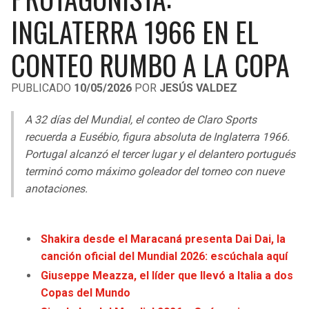
LIGA DE EXPANSIÓN MX
UEFA EUROPA LEAGUE
INGLATERRA 1966 EN EL
RAIDERS
CAVALIERS
LEAGUES CUP
UEFA CONFERENCE LEAGUE
CONTEO RUMBO A LA COPA
MLS
CHARGERS
PISTONS
PUBLICADO
10/05/2026
POR
JESÚS VALDEZ
COPA LIBERTADORES
RAVENS
PACERS
A 32 días del Mundial, el conteo de Claro Sports
COPA SUDAMERICANA
recuerda a Eusébio, figura absoluta de Inglaterra 1966.
BENGALS
BUCKS
Portugal alcanzó el tercer lugar y el delantero portugués
LIGA BETPLAY
terminó como máximo goleador del torneo con nueve
BROWNS
HAWKS
anotaciones.
OTRAS LIGAS
STEELERS
HORNETS
Shakira desde el Maracaná presenta Dai Dai, la
TEXANS
HEAT
canción oficial del Mundial 2026: escúchala aquí
Giuseppe Meazza, el líder que llevó a Italia a dos
COLTS
MAGIC
Copas del Mundo