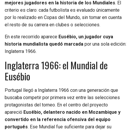
mejores jugadores en la historia de los Mundiales
. El
criterio es claro: cada futbolista es evaluado únicamente
SEAHAWKS
PELICANS
por lo realizado en Copas del Mundo, sin tomar en cuenta
el resto de su carrera en clubes o selecciones.
BEARS
SPURS
En este recorrido aparece
Eusébio, un jugador cuya
LIONS
NUGGETS
historia mundialista quedó marcada
por una sola edición:
Inglaterra 1966.
PACKERS
TIMBERWOLVES
Inglaterra 1966: el Mundial de
Eusébio
VIKINGS
THUNDER
FALCONS
TRAIL BLAZERS
Portugal llegó a Inglaterra 1966 con una generación que
buscaba competir por primera vez entre las selecciones
PANTHERS
JAZZ
protagonistas del torneo. En el centro del proyecto
apareció
Eusébio, delantero nacido en Mozambique y
SAINTS
convertido en la referencia ofensiva del equipo
portugués
. Ese Mundial fue suficiente para dejar su