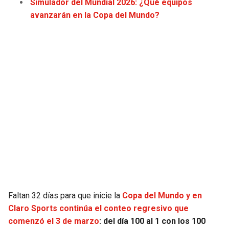
Simulador del Mundial 2026: ¿Qué equipos
JAGUARS
WIZARDS
avanzarán en la Copa del Mundo?
TITANS
WARRIORS
COWBOYS
CLIPPERS
GIANTS
LAKERS
EAGLES
SUNS
COMMANDERS
KINGS
CARDINALS
MAVERICKS
Faltan 32 días para que inicie la
Copa del Mundo y en
RAMS
ROCKETS
Claro Sports continúa el conteo regresivo que
comenzó el 3 de marzo
: del día 100 al 1 con los 100
49ERS
GRIZZLIES