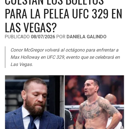
LIGA DE EXPANSIÓN MX
UEFA EUROPA LEAGUE
PARA LA PELEA UFC 329 EN
RAIDERS
CAVALIERS
LEAGUES CUP
UEFA CONFERENCE LEAGUE
LAS VEGAS?
MLS
CHARGERS
PISTONS
PUBLICADO
08/07/2026
POR
DANIELA GALINDO
COPA LIBERTADORES
RAVENS
PACERS
Conor McGregor volverá al octágono para enfrentar a
COPA SUDAMERICANA
Max Holloway en UFC 329, evento que se celebrará en
BENGALS
BUCKS
Las Vegas.
LIGA BETPLAY
BROWNS
HAWKS
OTRAS LIGAS
STEELERS
HORNETS
TEXANS
HEAT
COLTS
MAGIC