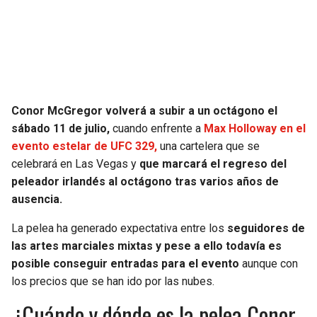
SEAHAWKS
PELICANS
BEARS
SPURS
LIONS
NUGGETS
Conor McGregor volverá a subir a un octágono el
sábado 11 de julio,
cuando enfrente a
Max Holloway en el
PACKERS
TIMBERWOLVES
evento estelar de UFC 329,
una cartelera que se
celebrará en Las Vegas y
que marcará el regreso del
VIKINGS
THUNDER
peleador irlandés al octágono tras varios años de
ausencia.
FALCONS
TRAIL BLAZERS
La pelea ha generado expectativa entre los
seguidores de
las artes marciales mixtas y pese a ello todavía es
PANTHERS
JAZZ
posible conseguir entradas para el evento
aunque con
los precios que se han ido por las nubes.
SAINTS
¿Cuándo y dónde es la pelea Conor