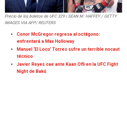
JAGUARS
WIZARDS
Precio de los boletos de UFC 329 | SEAN M. HAFFEY / GETTY
TITANS
WARRIORS
IMAGES VIA AFP/ REUTERS
Conor McGregor regresa al octágono:
COWBOYS
CLIPPERS
enfrentará a Max Holloway
Manuel ‘El Loco’ Torres sufre un terrible nocaut
GIANTS
LAKERS
técnico
Javier Reyes cae ante Kaan Ofli en la UFC Fight
EAGLES
SUNS
Night de Bakú
COMMANDERS
KINGS
CARDINALS
MAVERICKS
RAMS
ROCKETS
49ERS
GRIZZLIES