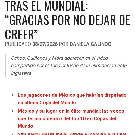
TRAS EL MUNDIAL:
LIGA DE EXPANSIÓN MX
UEFA EUROPA LEAGUE
“GRACIAS POR NO DEJAR DE
RAIDERS
CAVALIERS
LEAGUES CUP
UEFA CONFERENCE LEAGUE
CREER”
MLS
CHARGERS
PISTONS
PUBLICADO
08/07/2026
POR
DANIELA GALINDO
COPA LIBERTADORES
RAVENS
PACERS
Ochoa, Quiñones y Mora aparecen en el video
COPA SUDAMERICANA
BENGALS
BUCKS
compartido por el Tricolor luego de la eliminación ante
LIGA BETPLAY
Inglaterra
BROWNS
HAWKS
OTRAS LIGAS
STEELERS
HORNETS
Los jugadores de México que habrían disputado
su última Copa del Mundo
TEXANS
HEAT
México y su lugar en la élite mundial: las veces
que terminó dentro del top 10 en Copas del
COLTS
MAGIC
Mundo
Simulador del Mundial: dirige el camino a la final