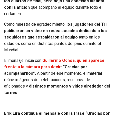
los cuartos de final, pero dejó una conexión distinta
con la afición
que acompañó al equipo durante todo el
SEAHAWKS
PELICANS
certamen.
BEARS
SPURS
Como muestra de agradecimiento,
los jugadores del Tri
publicaron un video en redes sociales dedicado a los
LIONS
NUGGETS
seguidores que respaldaron al equipo
tanto en los
estadios como en distintos puntos del país durante el
Mundial.
PACKERS
TIMBERWOLVES
El mensaje inicia con
Guillermo Ochoa, quien aparece
VIKINGS
THUNDER
frente a la cámara para decir
: “Gracias por
acompañarnos”.
A partir de ese momento, el material
FALCONS
TRAIL BLAZERS
reúne imágenes de celebraciones, reuniones de
aficionados y
distintos momentos vividos alrededor del
PANTHERS
JAZZ
torneo.
SAINTS
Erik Lira continúa el mensaje con la frase “Gracias por