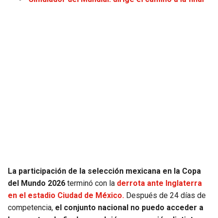
JAGUARS
WIZARDS
TITANS
WARRIORS
COWBOYS
CLIPPERS
GIANTS
LAKERS
EAGLES
SUNS
COMMANDERS
KINGS
CARDINALS
MAVERICKS
La participación de la selección mexicana en la Copa
del Mundo 2026
terminó con la
derrota ante Inglaterra
RAMS
ROCKETS
en el estadio Ciudad de México.
Después de 24 días de
competencia,
el conjunto nacional no puedo acceder a
49ERS
GRIZZLIES