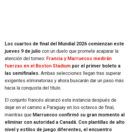
SEAHAWKS
PELICANS
BEARS
SPURS
LIONS
NUGGETS
Los cuartos de final del Mundial 2026 comienzan este
jueves 9 de julio
con un duelo que promete acaparar la
PACKERS
TIMBERWOLVES
atención del torneo:
Francia y Marruecos medirán
fuerzas en el Boston Stadium
por el primer boleto a
VIKINGS
THUNDER
las semifinales.
Ambas selecciones llegan tras superar
exigentes eliminatorias y ahora buscarán dar un paso más
hacia la conquista del título.
FALCONS
TRAIL BLAZERS
El conjunto francés alcanzó esta instancia después de
PANTHERS
JAZZ
dejar en el camino a Paraguay en los octavos de final,
mientras que
Marruecos confirmó su gran momento al
SAINTS
eliminar con autoridad a Canadá. Con plantillas de alto
nivel y estilos de juego diferentes, el encuentro