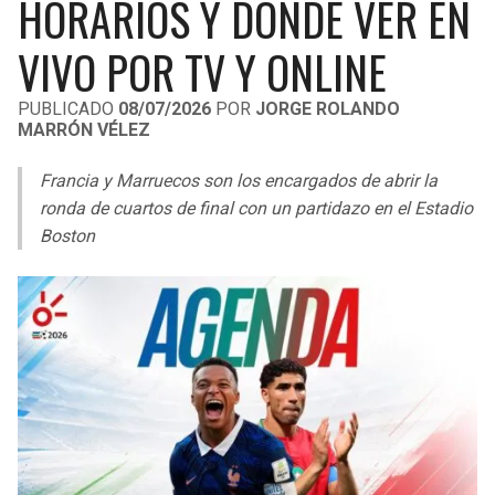
HORARIOS Y DÓNDE VER EN
LIGA DE EXPANSIÓN MX
UEFA EUROPA LEAGUE
VIVO POR TV Y ONLINE
RAIDERS
CAVALIERS
LEAGUES CUP
UEFA CONFERENCE LEAGUE
PUBLICADO
08/07/2026
POR
JORGE ROLANDO
MLS
CHARGERS
PISTONS
MARRÓN VÉLEZ
COPA LIBERTADORES
RAVENS
PACERS
Francia y Marruecos son los encargados de abrir la
ronda de cuartos de final con un partidazo en el Estadio
COPA SUDAMERICANA
BENGALS
BUCKS
Boston
LIGA BETPLAY
BROWNS
HAWKS
OTRAS LIGAS
STEELERS
HORNETS
TEXANS
HEAT
COLTS
MAGIC