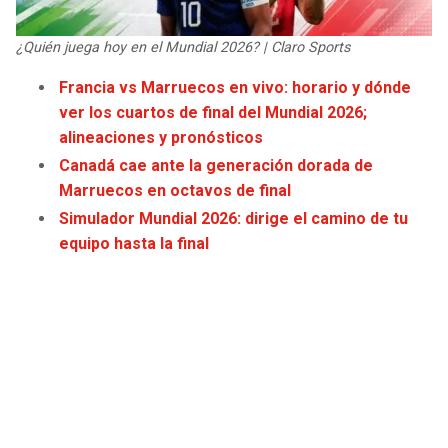
JAGUARS
WIZARDS
¿Quién juega hoy en el Mundial 2026? | Claro Sports
TITANS
WARRIORS
Francia vs Marruecos en vivo: horario y dónde
ver los cuartos de final del Mundial 2026;
COWBOYS
CLIPPERS
alineaciones y pronósticos
Canadá cae ante la generación dorada de
GIANTS
LAKERS
Marruecos en octavos de final
Simulador Mundial 2026: dirige el camino de tu
EAGLES
SUNS
equipo hasta la final
COMMANDERS
KINGS
CARDINALS
MAVERICKS
RAMS
ROCKETS
49ERS
GRIZZLIES