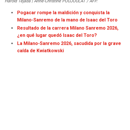
Harold Tejada | Anne-Christine POUJOULAT / AFP.
JAGUARS
WIZARDS
Pogacar rompe la maldición y conquista la
Milano-Sanremo de la mano de Isaac del Toro
TITANS
WARRIORS
Resultado de la carrera Milano Sanremo 2026,
¿en qué lugar quedó Isaac del Toro?
COWBOYS
CLIPPERS
La Milano-Sanremo 2026, sacudida por la grave
caída de Kwiatkowski
GIANTS
LAKERS
EAGLES
SUNS
COMMANDERS
KINGS
CARDINALS
MAVERICKS
RAMS
ROCKETS
49ERS
GRIZZLIES