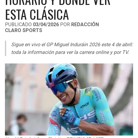
LIGA DE EXPANSIÓN MX
UEFA EUROPA LEAGUE
ESTA CLÁSICA
RAIDERS
CAVALIERS
LEAGUES CUP
UEFA CONFERENCE LEAGUE
PUBLICADO
03/04/2026
POR
REDACCIÓN
CLARO SPORTS
MLS
CHARGERS
PISTONS
Sigue en vivo el GP Miguel Induráin 2026 este 4 de abril:
COPA LIBERTADORES
RAVENS
PACERS
toda la información para ver la carrera online y por TV.
COPA SUDAMERICANA
BENGALS
BUCKS
LIGA BETPLAY
BROWNS
HAWKS
OTRAS LIGAS
STEELERS
HORNETS
TEXANS
HEAT
COLTS
MAGIC