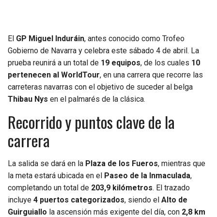
SEAHAWKS
PELICANS
El
GP Miguel Induráin
, antes conocido como Trofeo
BEARS
SPURS
Gobierno de Navarra y celebra este sábado 4 de abril. La
prueba reunirá a un total de
19 equipos
, de los cuales
10
LIONS
NUGGETS
pertenecen al WorldTour
, en una carrera que recorre las
carreteras navarras con el objetivo de suceder al belga
PACKERS
TIMBERWOLVES
Thibau Nys
en el palmarés de la clásica.
Recorrido y puntos clave de la
VIKINGS
THUNDER
carrera
FALCONS
TRAIL BLAZERS
La salida se dará en la
Plaza de los Fueros
, mientras que
PANTHERS
JAZZ
la meta estará ubicada en el
Paseo de la Inmaculada
,
completando un total de
203,9 kilómetros
. El trazado
SAINTS
incluye
4 puertos categorizados
, siendo el
Alto de
Guirguiallo
la ascensión más exigente del día, con
2,8 km