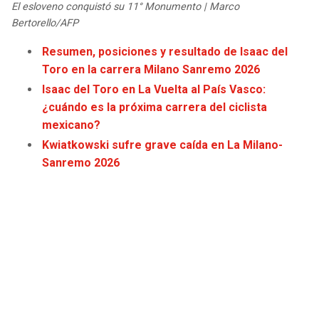
El esloveno conquistó su 11° Monumento | Marco
JAGUARS
WIZARDS
Bertorello/AFP
TITANS
WARRIORS
Resumen, posiciones y resultado de Isaac del
Toro en la carrera Milano Sanremo 2026
COWBOYS
CLIPPERS
Isaac del Toro en La Vuelta al País Vasco:
¿cuándo es la próxima carrera del ciclista
GIANTS
LAKERS
mexicano?
Kwiatkowski sufre grave caída en La Milano-
EAGLES
SUNS
Sanremo 2026
COMMANDERS
KINGS
CARDINALS
MAVERICKS
RAMS
ROCKETS
49ERS
GRIZZLIES