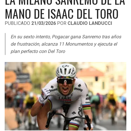
LIGA DE EXPANSIÓN MX
UEFA EUROPA LEAGUE
MANO DE ISAAC DEL TORO
RAIDERS
CAVALIERS
LEAGUES CUP
UEFA CONFERENCE LEAGUE
PUBLICADO
21/03/2026
POR
CLAUDIO LANDUCCI
MLS
CHARGERS
PISTONS
En su sexto intento, Pogacar gana Sanremo tras años
COPA LIBERTADORES
de frustración, alcanza 11 Monumentos y ejecuta el
RAVENS
PACERS
plan perfecto con Del Toro
COPA SUDAMERICANA
BENGALS
BUCKS
LIGA BETPLAY
BROWNS
HAWKS
OTRAS LIGAS
STEELERS
HORNETS
TEXANS
HEAT
COLTS
MAGIC