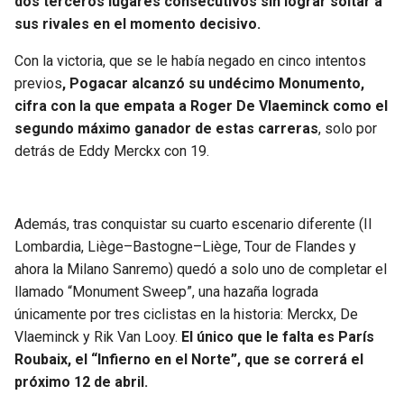
dos terceros lugares consecutivos sin lograr soltar a
BUCCANEERS
sus rivales en el momento decisivo.
Con la victoria, que se le había negado en cinco intentos
previos
, Pogacar alcanzó su undécimo Monumento,
cifra con la que empata a Roger De Vlaeminck como el
segundo máximo ganador de estas carreras
, solo por
detrás de Eddy Merckx con 19.
Además, tras conquistar su cuarto escenario diferente (Il
Lombardia, Liège–Bastogne–Liège, Tour de Flandes y
ahora la Milano Sanremo) quedó a solo uno de completar el
llamado “Monument Sweep”, una hazaña lograda
únicamente por tres ciclistas en la historia: Merckx, De
Vlaeminck y Rik Van Looy.
El único que le falta es París
Roubaix, el “Infierno en el Norte”, que se correrá el
próximo 12 de abril.