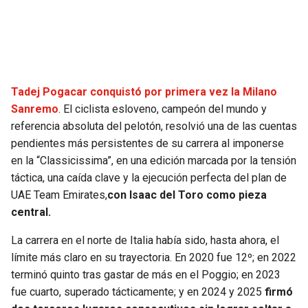
SEAHAWKS
PELICANS
BEARS
SPURS
Tadej Pogacar conquistó por primera vez la Milano
LIONS
NUGGETS
Sanremo
. El ciclista esloveno, campeón del mundo y
referencia absoluta del pelotón, resolvió una de las cuentas
PACKERS
TIMBERWOLVES
pendientes más persistentes de su carrera al imponerse
en la “Classicissima”, en una edición marcada por la tensión
VIKINGS
THUNDER
táctica, una caída clave y la ejecución perfecta del plan de
UAE Team Emirates,
con Isaac del Toro como pieza
FALCONS
TRAIL BLAZERS
central.
La carrera en el norte de Italia había sido, hasta ahora, el
PANTHERS
JAZZ
límite más claro en su trayectoria. En 2020 fue 12º; en 2022
terminó quinto tras gastar de más en el Poggio; en 2023
SAINTS
fue cuarto, superado tácticamente; y en 2024 y 2025
firmó