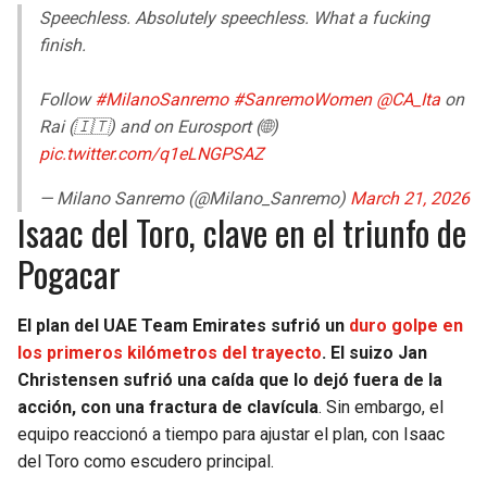
Speechless. Absolutely speechless. What a fucking
finish.
Follow
#MilanoSanremo
#SanremoWomen
@CA_Ita
on
Rai (🇮🇹) and on Eurosport (🌐)
pic.twitter.com/q1eLNGPSAZ
— Milano Sanremo (@Milano_Sanremo)
March 21, 2026
Isaac del Toro, clave en el triunfo de
Pogacar
El plan del UAE Team Emirates sufrió un
duro golpe en
los primeros kilómetros del trayecto
. El suizo Jan
Christensen sufrió una caída que lo dejó fuera de la
acción, con una fractura de clavícula
. Sin embargo, el
equipo reaccionó a tiempo para ajustar el plan, con Isaac
del Toro como escudero principal.