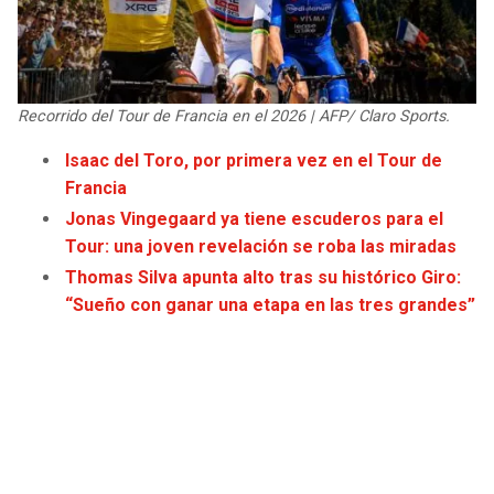
JAGUARS
WIZARDS
TITANS
WARRIORS
R
ecorrido del Tour de Francia en el 2026 | AFP/ Claro Sports.
COWBOYS
CLIPPERS
Isaac del Toro, por primera vez en el Tour de
Francia
GIANTS
LAKERS
Jonas Vingegaard ya tiene escuderos para el
Tour: una joven revelación se roba las miradas
EAGLES
SUNS
Thomas Silva apunta alto tras su histórico Giro:
“Sueño con ganar una etapa en las tres grandes”
COMMANDERS
KINGS
CARDINALS
MAVERICKS
RAMS
ROCKETS
49ERS
GRIZZLIES