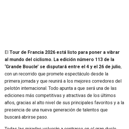
SEAHAWKS
PELICANS
BEARS
SPURS
LIONS
NUGGETS
El
Tour de Francia 2026
está listo para poner a vibrar
PACKERS
TIMBERWOLVES
al mundo del ciclismo. La edición número 113 de la
‘Grande Boucle’ se disputará entre el
4 y el 26 de julio
,
VIKINGS
THUNDER
con un recorrido que promete espectáculo desde la
primera jornada y que reunirá a los mejores corredores del
FALCONS
TRAIL BLAZERS
pelotón internacional. Todo apunta a que será una de las
ediciones más competitivas y atractivas de los últimos
PANTHERS
JAZZ
años, gracias al alto nivel de sus principales favoritos y a la
presencia de una nueva generación de talentos que
SAINTS
buscará abrirse paso.
Todas las miradas volverán a centrarse en el gran duelo