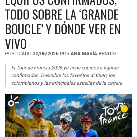
LIGA DE EXPANSIÓN MX
UEFA EUROPA LEAGUE
TODO SOBRE LA ‘GRANDE
RAIDERS
CAVALIERS
LEAGUES CUP
UEFA CONFERENCE LEAGUE
BOUCLE’ Y DÓNDE VER EN
MLS
CHARGERS
PISTONS
VIVO
COPA LIBERTADORES
RAVENS
PACERS
PUBLICADO
30/06/2026
POR
ANA MARÍA BENITO
COPA SUDAMERICANA
BENGALS
BUCKS
El Tour de Francia 2026 ya tiene equipos y figuras
LIGA BETPLAY
confirmadas. Descubre los favoritos al título, los
BROWNS
HAWKS
colombianos y las principales estrellas de la carrera.
OTRAS LIGAS
STEELERS
HORNETS
TEXANS
HEAT
COLTS
MAGIC