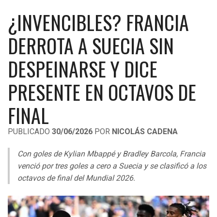
LIGA DE EXPANSIÓN MX
UEFA EUROPA LEAGUE
¿INVENCIBLES? FRANCIA
RAIDERS
CAVALIERS
LEAGUES CUP
UEFA CONFERENCE LEAGUE
DERROTA A SUECIA SIN
MLS
CHARGERS
PISTONS
DESPEINARSE Y DICE
COPA LIBERTADORES
RAVENS
PACERS
PRESENTE EN OCTAVOS DE
COPA SUDAMERICANA
BENGALS
BUCKS
FINAL
LIGA BETPLAY
BROWNS
HAWKS
PUBLICADO
30/06/2026
POR
NICOLÁS CADENA
OTRAS LIGAS
STEELERS
HORNETS
Con goles de Kylian Mbappé y Bradley Barcola, Francia
venció por tres goles a cero a Suecia y se clasificó a los
TEXANS
HEAT
octavos de final del Mundial 2026.
COLTS
MAGIC