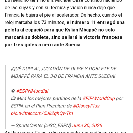
La faena no terminó allí. Michael Olise continuó haciendo
de las suyas y con su técnica y visión nunca dejo que
Francia le bajara el pie al acelerador. De hecho, cuando el
reloj marcaba los 73 minutos,
el número 11 entregó una
pelota al espació para que Kylian Mbappé no solo
marcará su doblete, sino sellará la victoria francesa
por tres goles a cero ante Suecia.
¡QUÉ DUPLA! ¡JUGADÓN DE OLISE Y DOBLETE DE
MBAPPÉ PARA EL 3-0 DE FRANCIA ANTE SUECIA!
⚽
#ESPNMundial
📺 Mirá los mejores partidos de la
#FIFAWorldCup
por
ESPN, en el Plan Premium de
#DisneyPlus
pic.twitter.com/5Jk2qhQwTm
— SportsCenter (@SC_ESPN)
June 30, 2026
Así las cosas, Francia dice presente, por undécima vez, en