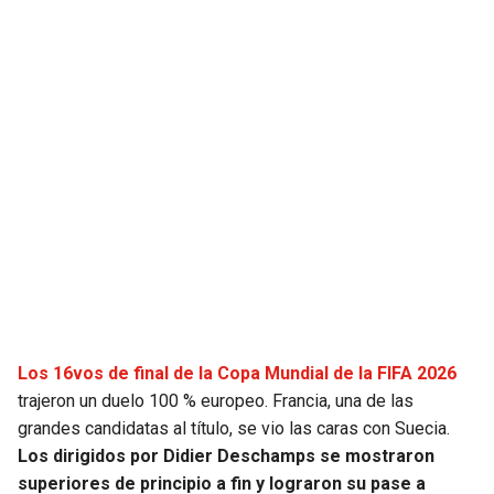
SEAHAWKS
PELICANS
BEARS
SPURS
LIONS
NUGGETS
PACKERS
TIMBERWOLVES
VIKINGS
THUNDER
FALCONS
TRAIL BLAZERS
Los 16vos de final de la Copa Mundial de la FIFA 2026
PANTHERS
JAZZ
trajeron un duelo 100 % europeo. Francia, una de las
grandes candidatas al título, se vio las caras con Suecia.
SAINTS
Los dirigidos por Didier Deschamps se mostraron
superiores de principio a fin y lograron su pase a