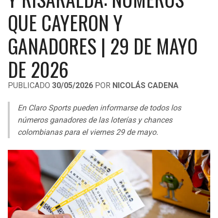
LIGA DE EXPANSIÓN MX
UEFA EUROPA LEAGUE
QUE CAYERON Y
RAIDERS
CAVALIERS
LEAGUES CUP
UEFA CONFERENCE LEAGUE
GANADORES | 29 DE MAYO
MLS
CHARGERS
PISTONS
DE 2026
COPA LIBERTADORES
RAVENS
PACERS
PUBLICADO
30/05/2026
POR
NICOLÁS CADENA
COPA SUDAMERICANA
BENGALS
BUCKS
En Claro Sports pueden informarse de todos los
LIGA BETPLAY
números ganadores de las loterías y chances
BROWNS
HAWKS
colombianas para el viernes 29 de mayo.
OTRAS LIGAS
STEELERS
HORNETS
TEXANS
HEAT
COLTS
MAGIC