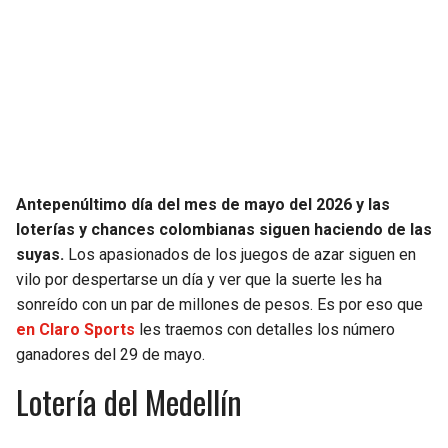
SEAHAWKS
PELICANS
BEARS
SPURS
LIONS
NUGGETS
PACKERS
TIMBERWOLVES
Antepenúltimo día del mes de mayo del 2026 y las
loterías y chances colombianas siguen haciendo de las
VIKINGS
THUNDER
suyas.
Los apasionados de los juegos de azar siguen en
vilo por despertarse un día y ver que la suerte les ha
FALCONS
TRAIL BLAZERS
sonreído con un par de millones de pesos. Es por eso que
en Claro Sports
les traemos con detalles los número
PANTHERS
JAZZ
ganadores del 29 de mayo.
Lotería del Medellín
SAINTS