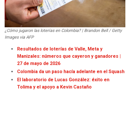
JAGUARS
WIZARDS
TITANS
WARRIORS
¿Cómo jugaron las loterías en Colombia? | Brandon Bell / Getty
COWBOYS
CLIPPERS
Images via AFP
Resultados de loterías de Valle, Meta y
GIANTS
LAKERS
Manizales: números que cayeron y ganadores |
27 de mayo de 2026
EAGLES
SUNS
Colombia da un paso hacía adelante en el Squash
El laboratorio de Lucas González: éxito en
COMMANDERS
KINGS
Tolima y el apoyo a Kevin Castaño
CARDINALS
MAVERICKS
RAMS
ROCKETS
49ERS
GRIZZLIES