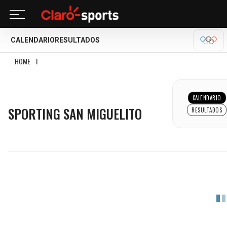
CALENDARIO
RESULTADOS
OLÍM
HOME
I
SPORTING SAN MIGUELITO
SPORTING SAN MIGUELITO