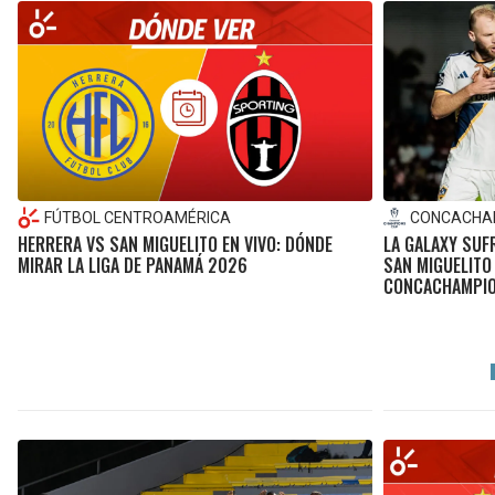
FÚTBOL CENTROAMÉRICA
CONCACHA
HERRERA VS SAN MIGUELITO EN VIVO: DÓNDE
LA GALAXY SUF
MIRAR LA LIGA DE PANAMÁ 2026
SAN MIGUELITO 
CONCACHAMPI