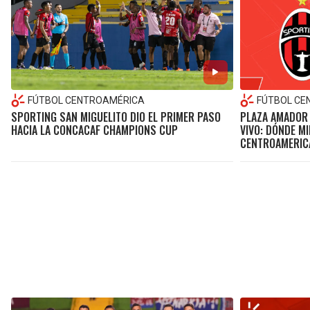
FÚTBOL CENTROAMÉRICA
FÚTBOL CE
SPORTING SAN MIGUELITO DIO EL PRIMER PASO
PLAZA AMADOR 
HACIA LA CONCACAF CHAMPIONS CUP
VIVO: DÓNDE MI
CENTROAMERIC