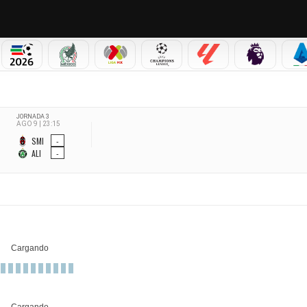
PICOS
MUNDIAL 2026
SELECCIÓN MEXICANA
LIGA MX
CHAMPIONS LEAGUE
LALIGA
PREMIER L
S