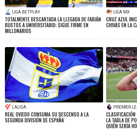
LIGA BETPLAY
LIGA MX
TOTALMENTE DESCARTADA LA LLEGADA DE FABIÁN
CRUZ AZUL INIC
BUSTOS A UNIVERSITARIO: SIGUE FIRME EN
CHIVAS EN LA 
MILLONARIOS
LALIGA
PREMIER L
REAL OVIEDO CONSUMA SU DESCENSO A LA
CLASIFICACIÓN
SEGUNDA DIVISIÓN DE ESPAÑA
LA TABLA DE PO
QUIÉN SERÍA H