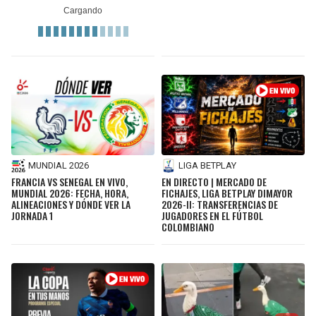
JAGUARS
WIZARDS
TITANS
WARRIORS
COWBOYS
CLIPPERS
GIANTS
LAKERS
EAGLES
SUNS
MUNDIAL 2026
LIGA BETPLAY
FRANCIA VS SENEGAL EN VIVO,
EN DIRECTO | MERCADO DE
MUNDIAL 2026: FECHA, HORA,
FICHAJES, LIGA BETPLAY DIMAYOR
COMMANDERS
KINGS
ALINEACIONES Y DÓNDE VER LA
2026-II: TRANSFERENCIAS DE
JORNADA 1
JUGADORES EN EL FÚTBOL
COLOMBIANO
CARDINALS
MAVERICKS
RAMS
ROCKETS
49ERS
GRIZZLIES