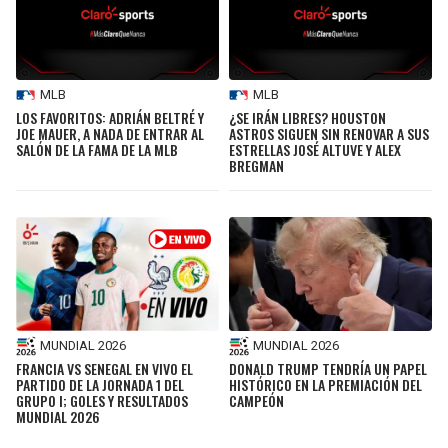
LIGA DE EXPANSIÓN MX
UEFA EUROPA LEAGUE
RAIDERS
CAVALIERS
LEAGUES CUP
UEFA CONFERENCE LEAGUE
MLB
MLB
MLS
CHARGERS
PISTONS
LOS FAVORITOS: ADRIÁN BELTRÉ Y
¿SE IRÁN LIBRES? HOUSTON
JOE MAUER, A NADA DE ENTRAR AL
ASTROS SIGUEN SIN RENOVAR A SUS
COPA LIBERTADORES
SALÓN DE LA FAMA DE LA MLB
ESTRELLAS JOSÉ ALTUVE Y ALEX
RAVENS
PACERS
BREGMAN
COPA SUDAMERICANA
BENGALS
BUCKS
LIGA BETPLAY
BROWNS
HAWKS
OTRAS LIGAS
STEELERS
HORNETS
MUNDIAL 2026
MUNDIAL 2026
TEXANS
HEAT
FRANCIA VS SENEGAL EN VIVO EL
DONALD TRUMP TENDRÍA UN PAPEL
PARTIDO DE LA JORNADA 1 DEL
HISTÓRICO EN LA PREMIACIÓN DEL
GRUPO I; GOLES Y RESULTADOS
CAMPEÓN
MUNDIAL 2026
COLTS
MAGIC