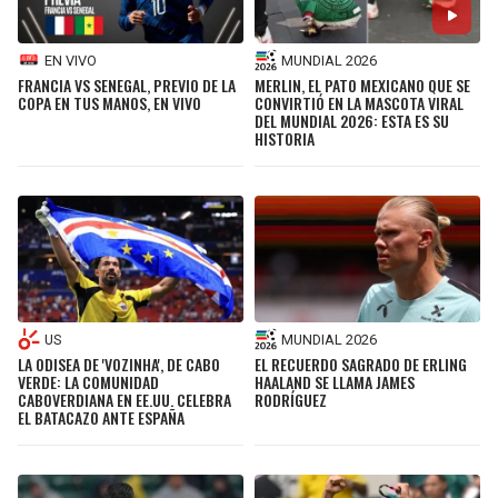
SEAHAWKS
PELICANS
EN VIVO
MUNDIAL 2026
FRANCIA VS SENEGAL, PREVIO DE LA
MERLIN, EL PATO MEXICANO QUE SE
BEARS
SPURS
COPA EN TUS MANOS, EN VIVO
CONVIRTIÓ EN LA MASCOTA VIRAL
DEL MUNDIAL 2026: ESTA ES SU
HISTORIA
LIONS
NUGGETS
PACKERS
TIMBERWOLVES
VIKINGS
THUNDER
FALCONS
TRAIL BLAZERS
US
MUNDIAL 2026
LA ODISEA DE 'VOZINHA', DE CABO
EL RECUERDO SAGRADO DE ERLING
VERDE: LA COMUNIDAD
HAALAND SE LLAMA JAMES
PANTHERS
JAZZ
CABOVERDIANA EN EE.UU. CELEBRA
RODRÍGUEZ
EL BATACAZO ANTE ESPAÑA
SAINTS