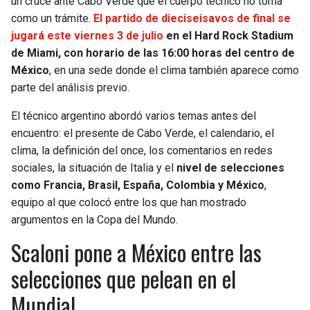
un cruce ante Cabo Verde que el cuerpo técnico no toma
como un trámite.
El partido de dieciseisavos de final se
SEAHAWKS
PELICANS
jugará este viernes 3 de julio
en el Hard Rock Stadium
de Miami, con horario de las 16:00 horas del centro de
BEARS
SPURS
México
, en una sede donde el clima también aparece como
parte del análisis previo.
LIONS
NUGGETS
El técnico argentino abordó varios temas antes del
encuentro: el presente de Cabo Verde, el calendario, el
PACKERS
TIMBERWOLVES
clima, la definición del once, los comentarios en redes
sociales, la situación de Italia y el
nivel de selecciones
VIKINGS
THUNDER
como Francia, Brasil, España, Colombia y México
,
equipo al que colocó entre los que han mostrado
FALCONS
TRAIL BLAZERS
argumentos en la Copa del Mundo.
Scaloni pone a México entre las
PANTHERS
JAZZ
selecciones que pelean en el
SAINTS
Mundial