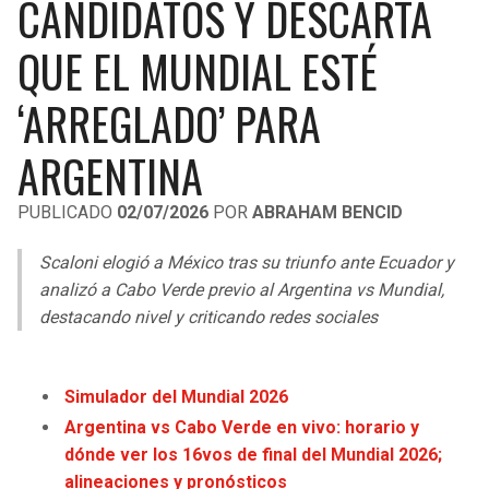
CANDIDATOS Y DESCARTA
LIGA DE EXPANSIÓN MX
UEFA EUROPA LEAGUE
QUE EL MUNDIAL ESTÉ
RAIDERS
CAVALIERS
LEAGUES CUP
UEFA CONFERENCE LEAGUE
‘ARREGLADO’ PARA
MLS
CHARGERS
PISTONS
ARGENTINA
COPA LIBERTADORES
RAVENS
PACERS
COPA SUDAMERICANA
PUBLICADO
02/07/2026
POR
ABRAHAM BENCID
BENGALS
BUCKS
LIGA BETPLAY
Scaloni elogió a México tras su triunfo ante Ecuador y
BROWNS
HAWKS
analizó a Cabo Verde previo al Argentina vs Mundial,
OTRAS LIGAS
destacando nivel y criticando redes sociales
STEELERS
HORNETS
TEXANS
HEAT
Simulador del Mundial 2026
Argentina vs Cabo Verde en vivo: horario y
COLTS
MAGIC
dónde ver los 16vos de final del Mundial 2026;
alineaciones y pronósticos