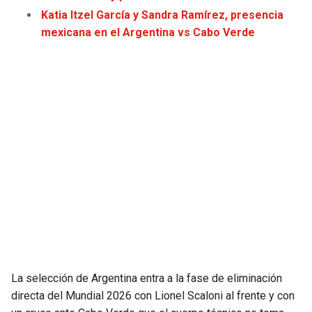
JAGUARS
WIZARDS
Katia Itzel García y Sandra Ramírez, presencia
mexicana en el Argentina vs Cabo Verde
TITANS
WARRIORS
COWBOYS
CLIPPERS
GIANTS
LAKERS
EAGLES
SUNS
COMMANDERS
KINGS
CARDINALS
MAVERICKS
RAMS
ROCKETS
La selección de Argentina entra a la fase de eliminación
directa del Mundial 2026 con Lionel Scaloni al frente y con
49ERS
GRIZZLIES