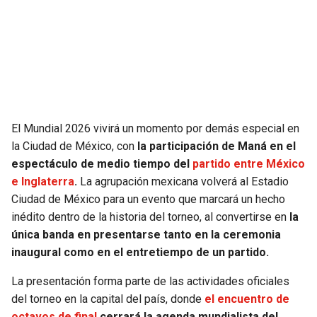
SEAHAWKS
PELICANS
BEARS
SPURS
LIONS
NUGGETS
El Mundial 2026 vivirá un momento por demás especial en
PACKERS
TIMBERWOLVES
la Ciudad de México, con
la participación de Maná en el
espectáculo de medio tiempo del
partido entre México
VIKINGS
THUNDER
e Inglaterra
.
La agrupación mexicana volverá al Estadio
Ciudad de México para un evento que marcará un hecho
FALCONS
TRAIL BLAZERS
inédito dentro de la historia del torneo, al convertirse en
la
única banda en presentarse tanto en la ceremonia
PANTHERS
JAZZ
inaugural como en el entretiempo de un partido.
La presentación forma parte de las actividades oficiales
SAINTS
del torneo en la capital del país, donde
el encuentro de
octavos de final
cerrará la agenda mundialista del