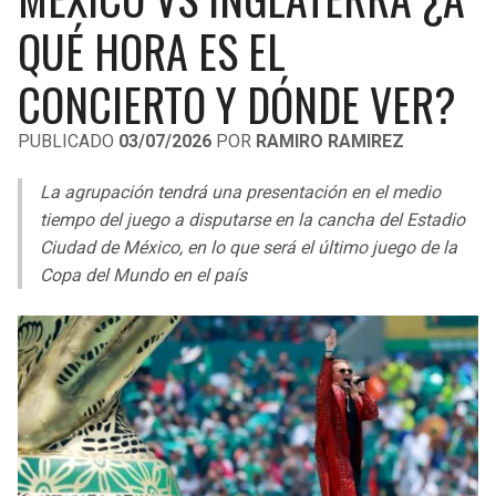
LIGA DE EXPANSIÓN MX
UEFA EUROPA LEAGUE
QUÉ HORA ES EL
RAIDERS
CAVALIERS
LEAGUES CUP
UEFA CONFERENCE LEAGUE
CONCIERTO Y DÓNDE VER?
MLS
CHARGERS
PISTONS
PUBLICADO
03/07/2026
POR
RAMIRO RAMIREZ
COPA LIBERTADORES
RAVENS
PACERS
La agrupación tendrá una presentación en el medio
COPA SUDAMERICANA
tiempo del juego a disputarse en la cancha del Estadio
BENGALS
BUCKS
Ciudad de México, en lo que será el último juego de la
LIGA BETPLAY
Copa del Mundo en el país
BROWNS
HAWKS
OTRAS LIGAS
STEELERS
HORNETS
TEXANS
HEAT
COLTS
MAGIC