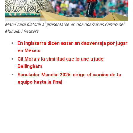
JAGUARS
WIZARDS
TITANS
WARRIORS
Maná hará historia al presentarse en dos ocasiones dentro del
Mundial | Reuters
COWBOYS
CLIPPERS
En Inglaterra dicen estar en desventaja por jugar
en México
GIANTS
LAKERS
Gil Mora y la similitud que lo une a jude
Bellingham
EAGLES
SUNS
Simulador Mundial 2026: dirige el camino de tu
equipo hasta la final
COMMANDERS
KINGS
CARDINALS
MAVERICKS
RAMS
ROCKETS
49ERS
GRIZZLIES