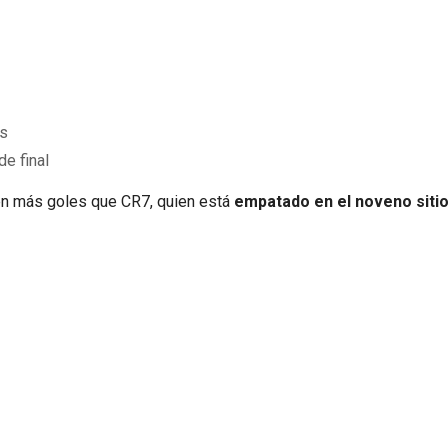
os
de final
nen más goles que CR7, quien está
empatado en el noveno siti