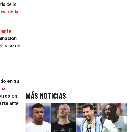
ria de la
res de la
0 ante
minación
 el pase de
ado en su
una
MÁS NOTICIAS
arcó en
erte
ante