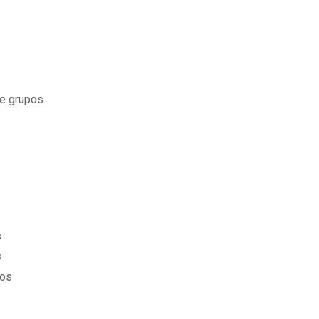
de grupos
s
s
pos