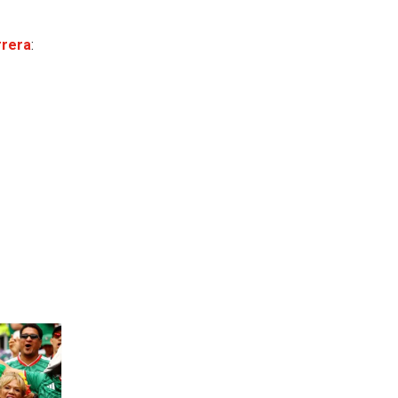
rrera
: