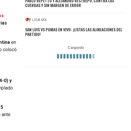
PABLO REPETTO Y ALEJANDRO RESTREPO, CONTRA LAS
CUERDAS Y SIN MARGEN DE ERROR
os
LIGA MX
rias
SAN LUIS VS PUMAS EN VIVO: ¡LISTAS LAS ALINEACIONES DEL
PARTIDO!
ntina
en
o colocó
4-0) y
emplado
 5
o ante