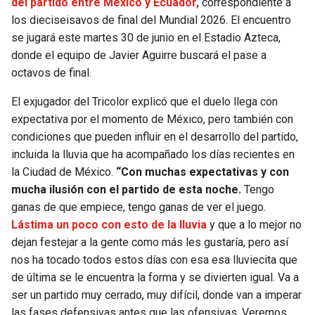
del partido entre México y Ecuador,
correspondiente a
los dieciseisavos de final del Mundial 2026. El encuentro
SEAHAWKS
PELICANS
se jugará este martes 30 de junio en el Estadio Azteca,
donde el equipo de Javier Aguirre buscará el pase a
BEARS
SPURS
octavos de final.
LIONS
NUGGETS
El exjugador del Tricolor explicó que el duelo llega con
expectativa por el momento de México, pero también con
condiciones que pueden influir en el desarrollo del partido,
PACKERS
TIMBERWOLVES
incluida la lluvia que ha acompañado los días recientes en
la Ciudad de México.
“Con muchas expectativas y con
VIKINGS
THUNDER
mucha ilusión con el partido de esta noche.
Tengo
ganas de que empiece, tengo ganas de ver el juego.
FALCONS
TRAIL BLAZERS
Lástima un poco con esto de la lluvia
y que a lo mejor no
dejan festejar a la gente como más les gustaría, pero así
PANTHERS
JAZZ
nos ha tocado todos estos días con esa esa lluviecita que
de última se le encuentra la forma y se divierten igual. Va a
SAINTS
ser un partido muy cerrado, muy difícil, donde van a imperar
las fases defensivas antes que las ofensivas. Veremos