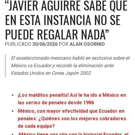
“JAVIER AGUIRRE SABE QUE
LIGA DE EXPANSIÓN MX
UEFA EUROPA LEAGUE
EN ESTA INSTANCIA NO SE
RAIDERS
CAVALIERS
LEAGUES CUP
UEFA CONFERENCE LEAGUE
PUEDE REGALAR NADA”
MLS
CHARGERS
PISTONS
PUBLICADO
30/06/2026
POR
ALAN OSORNIO
COPA LIBERTADORES
RAVENS
PACERS
El exseleccionado mexicano habló en exclusiva sobre el
COPA SUDAMERICANA
BENGALS
BUCKS
México vs Ecuador y recordó la eliminación ante
LIGA BETPLAY
Estados Unidos en Corea Japón 2002
BROWNS
HAWKS
OTRAS LIGAS
STEELERS
HORNETS
¡Los malditos penaltis! Así le ha ido a México en
las series de penales desde 1986
TEXANS
HEAT
México, con mayor efectividad que Ecuador en
penales: ¿Quiénes son los mejores cobradores
COLTS
MAGIC
de cada equipo?
¡México tiene una cita con la historia! Ecuador, el