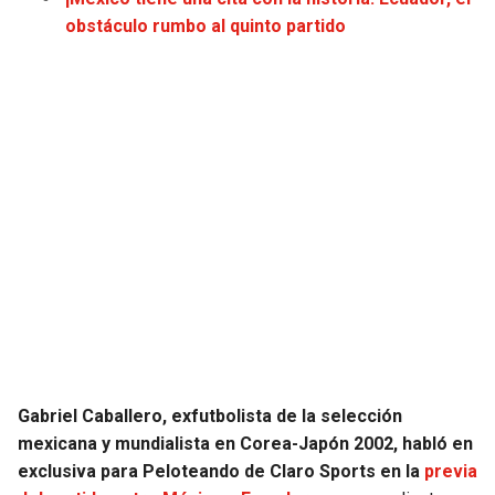
JAGUARS
WIZARDS
obstáculo rumbo al quinto partido
TITANS
WARRIORS
COWBOYS
CLIPPERS
GIANTS
LAKERS
EAGLES
SUNS
COMMANDERS
KINGS
CARDINALS
MAVERICKS
Gabriel Caballero, exfutbolista de la selección
RAMS
ROCKETS
mexicana y mundialista en Corea-Japón 2002, habló en
exclusiva para Peloteando de Claro Sports en la
previa
49ERS
GRIZZLIES