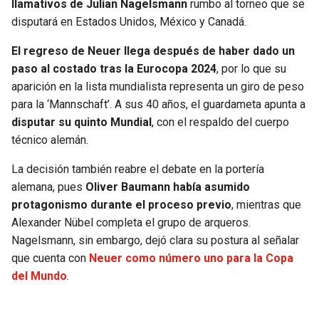
llamativos de Julian Nagelsmann
rumbo al torneo que se
disputará en Estados Unidos, México y Canadá.
SEAHAWKS
PELICANS
El regreso de Neuer llega después de haber dado un
BEARS
SPURS
paso al costado tras la Eurocopa 2024
, por lo que su
aparición en la lista mundialista representa un giro de peso
LIONS
NUGGETS
para la ‘Mannschaft’. A sus 40 años, el guardameta apunta a
disputar su quinto Mundial
, con el respaldo del cuerpo
PACKERS
TIMBERWOLVES
técnico alemán.
La decisión también reabre el debate en la portería
VIKINGS
THUNDER
alemana, pues
Oliver Baumann había asumido
protagonismo durante el proceso previo
, mientras que
FALCONS
TRAIL BLAZERS
Alexander Nübel completa el grupo de arqueros.
Nagelsmann, sin embargo, dejó clara su postura al señalar
PANTHERS
JAZZ
que cuenta con
Neuer como número uno para la Copa
del Mundo
.
SAINTS