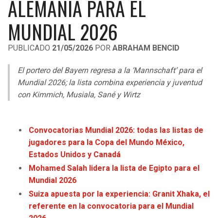
ALEMANIA PARA EL
LIGA DE EXPANSIÓN MX
UEFA EUROPA LEAGUE
MUNDIAL 2026
RAIDERS
CAVALIERS
LEAGUES CUP
UEFA CONFERENCE LEAGUE
PUBLICADO
21/05/2026
POR
ABRAHAM BENCID
MLS
CHARGERS
PISTONS
El portero del Bayern regresa a la ‘Mannschaft’ para el
COPA LIBERTADORES
RAVENS
PACERS
Mundial 2026; la lista combina experiencia y juventud
COPA SUDAMERICANA
con Kimmich, Musiala, Sané y Wirtz
BENGALS
BUCKS
LIGA BETPLAY
BROWNS
HAWKS
Convocatorias Mundial 2026: todas las listas de
OTRAS LIGAS
jugadores para la Copa del Mundo México,
STEELERS
HORNETS
Estados Unidos y Canadá
Mohamed Salah lidera la lista de Egipto para el
TEXANS
HEAT
Mundial 2026
Suiza apuesta por la experiencia: Granit Xhaka, el
COLTS
MAGIC
referente en la convocatoria para el Mundial