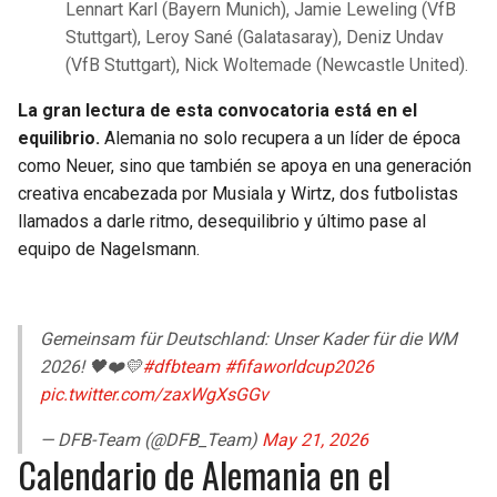
Lennart Karl (Bayern Munich), Jamie Leweling (VfB
Stuttgart), Leroy Sané (Galatasaray), Deniz Undav
(VfB Stuttgart), Nick Woltemade (Newcastle United).
La gran lectura de esta convocatoria está en el
equilibrio.
Alemania no solo recupera a un líder de época
como Neuer, sino que también se apoya en una generación
creativa encabezada por Musiala y Wirtz, dos futbolistas
llamados a darle ritmo, desequilibrio y último pase al
equipo de Nagelsmann.
Gemeinsam für Deutschland: Unser Kader für die WM
2026! 🖤❤️💛
#dfbteam
#fifaworldcup2026
pic.twitter.com/zaxWgXsGGv
— DFB-Team (@DFB_Team)
May 21, 2026
Calendario de Alemania en el