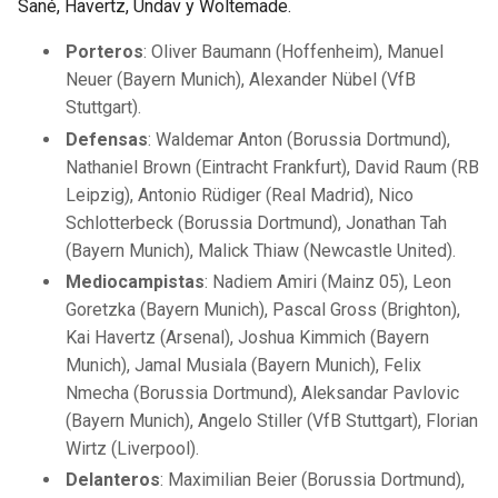
Sané, Havertz, Undav y Woltemade.
Porteros
: Oliver Baumann (Hoffenheim), Manuel
Neuer (Bayern Munich), Alexander Nübel (VfB
Stuttgart).
Defensas
: Waldemar Anton (Borussia Dortmund),
Nathaniel Brown (Eintracht Frankfurt), David Raum (RB
Leipzig), Antonio Rüdiger (Real Madrid), Nico
Schlotterbeck (Borussia Dortmund), Jonathan Tah
(Bayern Munich), Malick Thiaw (Newcastle United).
Mediocampistas
: Nadiem Amiri (Mainz 05), Leon
Goretzka (Bayern Munich), Pascal Gross (Brighton),
Kai Havertz (Arsenal), Joshua Kimmich (Bayern
Munich), Jamal Musiala (Bayern Munich), Felix
Nmecha (Borussia Dortmund), Aleksandar Pavlovic
(Bayern Munich), Angelo Stiller (VfB Stuttgart), Florian
Wirtz (Liverpool).
Delanteros
: Maximilian Beier (Borussia Dortmund),