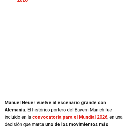
2026
JAGUARS
WIZARDS
TITANS
WARRIORS
COWBOYS
CLIPPERS
GIANTS
LAKERS
EAGLES
SUNS
COMMANDERS
KINGS
CARDINALS
MAVERICKS
Manuel Neuer vuelve al escenario grande con
Alemania.
El histórico portero del Bayern Munich fue
RAMS
ROCKETS
incluido en la
convocatoria para el Mundial 2026
, en una
decisión que marca
uno de los movimientos más
49ERS
GRIZZLIES