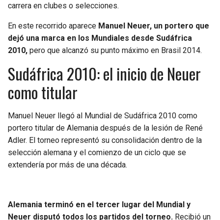
carrera en clubes o selecciones.
SEAHAWKS
PELICANS
En este recorrido aparece
Manuel Neuer, un portero que
dejó una marca en los Mundiales desde Sudáfrica
BEARS
SPURS
2010,
pero que alcanzó su punto máximo en Brasil 2014.
Sudáfrica 2010: el inicio de Neuer
LIONS
NUGGETS
como titular
PACKERS
TIMBERWOLVES
Manuel Neuer llegó al Mundial de Sudáfrica 2010 como
VIKINGS
THUNDER
portero titular de Alemania después de la lesión de René
Adler. El torneo representó su consolidación dentro de la
FALCONS
TRAIL BLAZERS
selección alemana y el comienzo de un ciclo que se
extendería por más de una década.
PANTHERS
JAZZ
SAINTS
Alemania terminó en el tercer lugar del Mundial y
Neuer disputó todos los partidos del torneo.
Recibió un