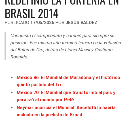
LIGA DE EXPANSIÓN MX
UEFA EUROPA LEAGUE
BRASIL 2014
RAIDERS
CAVALIERS
LEAGUES CUP
UEFA CONFERENCE LEAGUE
PUBLICADO
17/05/2026
POR
JESÚS VALDEZ
MLS
CHARGERS
PISTONS
Conquistó el campeonato y cambió para siempre su
COPA LIBERTADORES
posición. Ese mismo año terminó tercero en la votación
RAVENS
PACERS
del Balón de Oro, detrás de Lionel Messi y Cristiano
COPA SUDAMERICANA
Ronaldo.
BENGALS
BUCKS
LIGA BETPLAY
BROWNS
HAWKS
México 86: El Mundial de Maradona y el histórico
OTRAS LIGAS
quinto partido del Tri
STEELERS
HORNETS
México 70: El Mundial que transformó al país y
paralizó al mundo por Pelé
TEXANS
HEAT
Neymar acaricia el Mundial: Ancelotti lo habría
incluido en la prelista de Brasil
COLTS
MAGIC