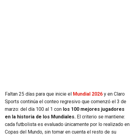
JAGUARS
WIZARDS
TITANS
WARRIORS
COWBOYS
CLIPPERS
GIANTS
LAKERS
EAGLES
SUNS
COMMANDERS
KINGS
Faltan 25 días para que inicie el
Mundial 2026
y en Claro
CARDINALS
MAVERICKS
Sports continúa el conteo regresivo que comenzó el 3 de
marzo: del día 100 al 1 con
los 100 mejores jugadores
RAMS
ROCKETS
en la historia de los Mundiales.
El criterio se mantiene:
cada futbolista es evaluado únicamente por lo realizado en
Copas del Mundo, sin tomar en cuenta el resto de su
49ERS
GRIZZLIES