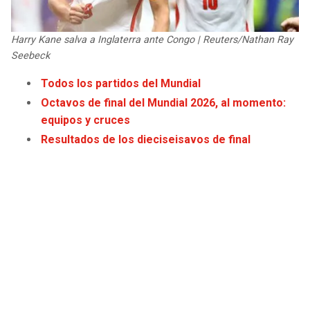
JAGUARS
WIZARDS
Harry Kane salva a Inglaterra ante Congo | Reuters/Nathan Ray
TITANS
WARRIORS
Seebeck
Todos los partidos del Mundial
COWBOYS
CLIPPERS
Octavos de final del Mundial 2026, al momento:
equipos y cruces
GIANTS
LAKERS
Resultados de los dieciseisavos de final
EAGLES
SUNS
COMMANDERS
KINGS
CARDINALS
MAVERICKS
RAMS
ROCKETS
49ERS
GRIZZLIES