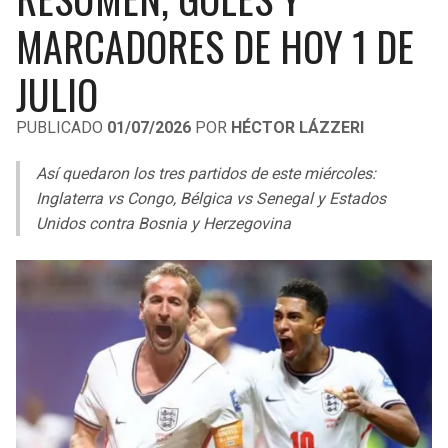
LIGA DE EXPANSIÓN MX
UEFA EUROPA LEAGUE
MARCADORES DE HOY 1 DE
RAIDERS
CAVALIERS
LEAGUES CUP
UEFA CONFERENCE LEAGUE
JULIO
MLS
CHARGERS
PISTONS
PUBLICADO
01/07/2026
POR
HÉCTOR LÁZZERI
COPA LIBERTADORES
RAVENS
PACERS
Así quedaron los tres partidos de este miércoles:
COPA SUDAMERICANA
Inglaterra vs Congo, Bélgica vs Senegal y Estados
BENGALS
BUCKS
Unidos contra Bosnia y Herzegovina
LIGA BETPLAY
BROWNS
HAWKS
OTRAS LIGAS
STEELERS
HORNETS
TEXANS
HEAT
COLTS
MAGIC