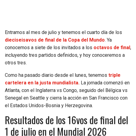
SEAHAWKS
PELICANS
BEARS
SPURS
Entramos al mes de julio y tenemos el cuarto día de los
dieciseisavos de final de la Copa del Mundo
. Ya
LIONS
NUGGETS
conocemos a siete de los invitados a los
octavos de final
,
incluyendo tres partidos definidos, y hoy conoceremos a
PACKERS
TIMBERWOLVES
otros tres.
VIKINGS
THUNDER
Como ha pasado diario desde el lunes, tenemos
triple
cartelera en la justa mundialista.
La jornada comenzó en
Atlanta, con el Inglaterra vs Congo, seguido del Bélgica vs
FALCONS
TRAIL BLAZERS
Senegal en Seattle y cierra la acción en San Francisco con
el Estados Unidos-Bosnia y Herzegovina.
PANTHERS
JAZZ
Resultados de los 16vos de final del
SAINTS
1 de julio en el Mundial 2026