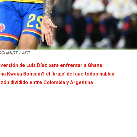
 SCHMIDT / AFP
versión de Luis Díaz para enfrentar a Ghana
Nana Kwaku Bonsam? el ‘brujo’ del que todos hablan
azón dividido entre Colombia y Argentina