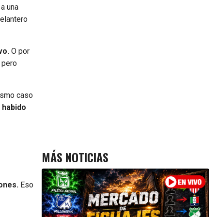
 a una
elantero
vo.
O por
, pero
Mismo caso
 habido
MÁS NOTICIAS
ones.
Eso