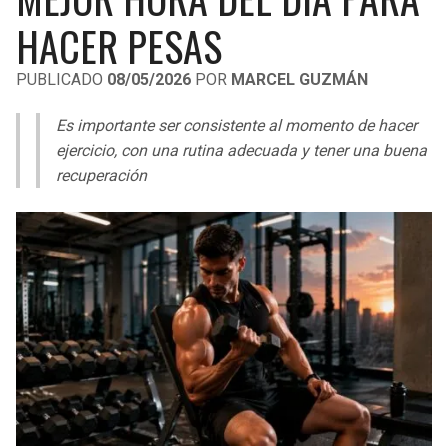
LIGA DE EXPANSIÓN MX
UEFA EUROPA LEAGUE
HACER PESAS
RAIDERS
CAVALIERS
LEAGUES CUP
UEFA CONFERENCE LEAGUE
PUBLICADO
08/05/2026
POR
MARCEL GUZMÁN
MLS
CHARGERS
PISTONS
Es importante ser consistente al momento de hacer
COPA LIBERTADORES
ejercicio, con una rutina adecuada y tener una buena
RAVENS
PACERS
recuperación
COPA SUDAMERICANA
BENGALS
BUCKS
LIGA BETPLAY
BROWNS
HAWKS
OTRAS LIGAS
STEELERS
HORNETS
TEXANS
HEAT
COLTS
MAGIC