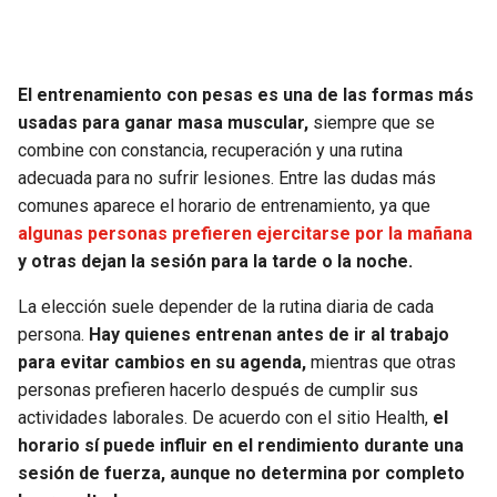
SEAHAWKS
PELICANS
El entrenamiento con pesas es una de las formas más
BEARS
SPURS
usadas para ganar masa muscular,
siempre que se
combine con constancia, recuperación y una rutina
LIONS
NUGGETS
adecuada para no sufrir lesiones. Entre las dudas más
comunes aparece el horario de entrenamiento, ya que
PACKERS
TIMBERWOLVES
algunas personas prefieren ejercitarse por la mañana
y otras dejan la sesión para la tarde o la noche.
VIKINGS
THUNDER
La elección suele depender de la rutina diaria de cada
FALCONS
TRAIL BLAZERS
persona.
Hay quienes entrenan antes de ir al trabajo
para evitar cambios en su agenda,
mientras que otras
PANTHERS
JAZZ
personas prefieren hacerlo después de cumplir sus
actividades laborales. De acuerdo con el sitio Health,
el
horario sí puede influir en el rendimiento durante una
SAINTS
sesión de fuerza, aunque no determina por completo