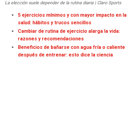
La elección suele depender de la rutina diaria | Claro Sports
JAGUARS
WIZARDS
5 ejercicios mínimos y con mayor impacto en la
TITANS
WARRIORS
salud: hábitos y trucos sencillos
Cambiar de rutina de ejercicio alarga la vida:
COWBOYS
CLIPPERS
razones y recomendaciones
Beneficios de bañarse con agua fría o caliente
GIANTS
LAKERS
después de entrenar: esto dice la ciencia
EAGLES
SUNS
COMMANDERS
KINGS
CARDINALS
MAVERICKS
RAMS
ROCKETS
49ERS
GRIZZLIES