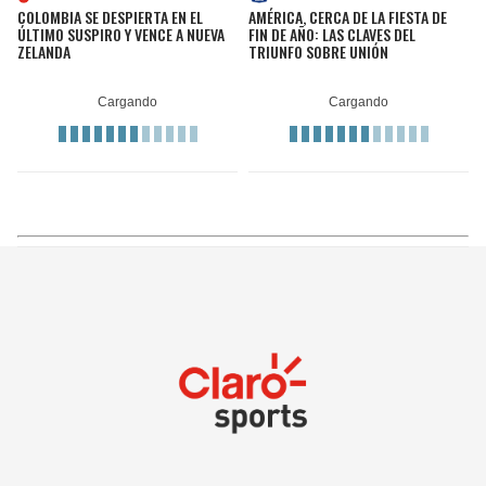
COLOMBIA SE DESPIERTA EN EL
AMÉRICA, CERCA DE LA FIESTA DE
ÚLTIMO SUSPIRO Y VENCE A NUEVA
FIN DE AÑO: LAS CLAVES DEL
ZELANDA
TRIUNFO SOBRE UNIÓN