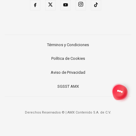
Términos y Condiciones
Política de Cookies
Aviso de Privacidad
SGSST AMX
Derechos Reservados ©
|
AMX Contenido S.A. de C.V.