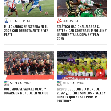
LIGA BETPLAY
COLOMBIA
MILLONARIOS SE ESTRENA EN EL
ATLÉTICO NACIONAL ALARGA SU
2026 CON DERROTA ANTE RIVER
PATERNIDAD CONTRA EL MEDELLÍN Y
PLATE
LE ARREBATA LA COPA BETPLAY
2025
MUNDIAL 2026
MUNDIAL 2026
COLOMBIA SE SACA EL CLAVO Y
GRUPO DE COLOMBIA MUNDIAL
JUGARÁ UN MUNDIAL EN MÉXICO
2026: ¿QUIÉNES SON LOS RIVALES Y
CONTRA QUIÉN ES EL PRIMER
PARTIDO?