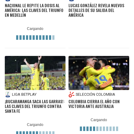
NACIONAL LE REPITE LA DOSIS AL
LUCAS GONZÁLEZ REVELA NUEVOS
AMÉRICA: LAS CLAVES DEL TRIUNFO
DETALLES DE SU SALIDA DEL
EN MEDELLÍN
AMÉRICA
LIGA BETPLAY
SELECCIÓN COLOMBIA
¡BUCARAMANGA SACA LAS GARRAS!:
COLOMBIA CIERRA EL AÑO CON
LAS CLAVES DEL TRIUNFO CONTRA
VICTORIA ANTE AUSTRALIA
SANTA FE