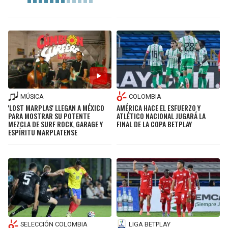
MÚSICA
COLOMBIA
'LOST MARPLAS' LLEGAN A MÉXICO
AMÉRICA HACE EL ESFUERZO Y
PARA MOSTRAR SU POTENTE
ATLÉTICO NACIONAL JUGARÁ LA
MEZCLA DE SURF ROCK, GARAGE Y
FINAL DE LA COPA BETPLAY
ESPÍRITU MARPLATENSE
SELECCIÓN COLOMBIA
LIGA BETPLAY