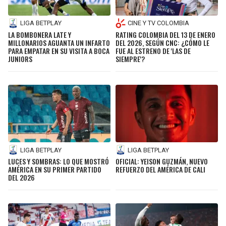
LIGA BETPLAY
CINE Y TV COLOMBIA
LA BOMBONERA LATE Y
RATING COLOMBIA DEL 13 DE ENERO
MILLONARIOS AGUANTA UN INFARTO
DEL 2026, SEGÚN CNC: ¿CÓMO LE
PARA EMPATAR EN SU VISITA A BOCA
FUE AL ESTRENO DE 'LAS DE
JUNIORS
SIEMPRE'?
LIGA BETPLAY
LIGA BETPLAY
LUCES Y SOMBRAS: LO QUE MOSTRÓ
OFICIAL: YEISON GUZMÁN, NUEVO
AMÉRICA EN SU PRIMER PARTIDO
REFUERZO DEL AMÉRICA DE CALI
DEL 2026