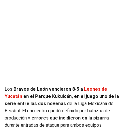
JAGUARS
WIZARDS
TITANS
WARRIORS
COWBOYS
CLIPPERS
GIANTS
LAKERS
EAGLES
SUNS
COMMANDERS
KINGS
Los
Bravos de León vencieron 8-5 a
Leones de
CARDINALS
MAVERICKS
Yucatán
en el Parque Kukulcán, en el juego uno de la
serie entre las dos novenas
de la Liga Mexicana de
RAMS
ROCKETS
Béisbol. El encuentro quedó definido por batazos de
producción y
errores que incidieron en la pizarra
durante entradas de ataque para ambos equipos.
49ERS
GRIZZLIES