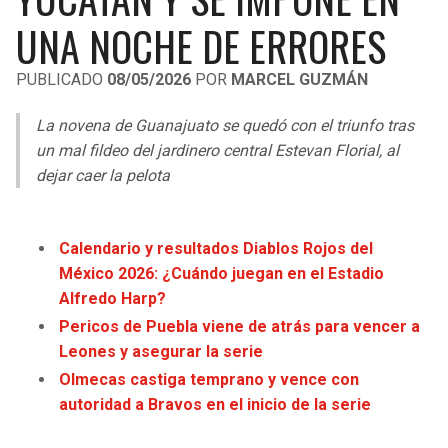
LIGA DE EXPANSIÓN MX
UEFA EUROPA LEAGUE
UNA NOCHE DE ERRORES
RAIDERS
CAVALIERS
LEAGUES CUP
UEFA CONFERENCE LEAGUE
PUBLICADO
08/05/2026
POR
MARCEL GUZMÁN
MLS
CHARGERS
PISTONS
La novena de Guanajuato se quedó con el triunfo tras
COPA LIBERTADORES
un mal fildeo del jardinero central Estevan Florial, al
RAVENS
PACERS
dejar caer la pelota
COPA SUDAMERICANA
BENGALS
BUCKS
LIGA BETPLAY
Calendario y resultados Diablos Rojos del
BROWNS
HAWKS
México 2026: ¿Cuándo juegan en el Estadio
OTRAS LIGAS
Alfredo Harp?
STEELERS
HORNETS
Pericos de Puebla viene de atrás para vencer a
Leones y asegurar la serie
TEXANS
HEAT
Olmecas castiga temprano y vence con
autoridad a Bravos en el inicio de la serie
COLTS
MAGIC