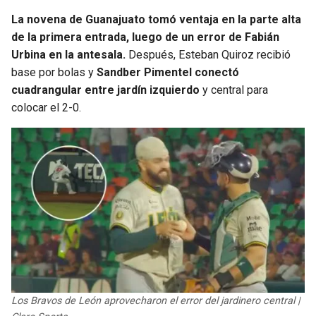
La novena de Guanajuato tomó ventaja en la parte alta
SEAHAWKS
PELICANS
de la primera entrada, luego de un error de Fabián
Urbina en la antesala.
Después, Esteban Quiroz recibió
BEARS
SPURS
base por bolas y
Sandber Pimentel conectó
cuadrangular entre jardín izquierdo
y central para
LIONS
NUGGETS
colocar el 2-0.
PACKERS
TIMBERWOLVES
VIKINGS
THUNDER
FALCONS
TRAIL BLAZERS
PANTHERS
JAZZ
SAINTS
Los Bravos de León aprovecharon el error del jardinero central |