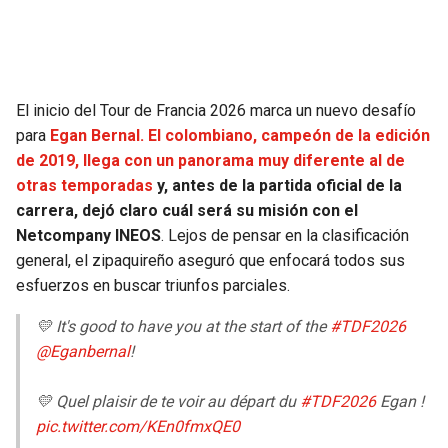
SEAHAWKS
PELICANS
BEARS
SPURS
El inicio del Tour de Francia 2026 marca un nuevo desafío
para
Egan Bernal. El colombiano, campeón de la edición
LIONS
NUGGETS
de 2019, llega con un panorama muy diferente al de
otras temporadas
y, antes de la partida oficial de la
PACKERS
TIMBERWOLVES
carrera, dejó claro cuál será su misión con el
Netcompany INEOS
. Lejos de pensar en la clasificación
VIKINGS
THUNDER
general, el zipaquireño aseguró que enfocará todos sus
esfuerzos en buscar triunfos parciales.
FALCONS
TRAIL BLAZERS
💛 It's good to have you at the start of the
#TDF2026
PANTHERS
JAZZ
@Eganbernal
!
💛 Quel plaisir de te voir au départ du
#TDF2026
Egan !
SAINTS
pic.twitter.com/KEn0fmxQE0