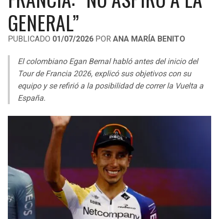
LIGA DE EXPANSIÓN MX
UEFA EUROPA LEAGUE
GENERAL”
RAIDERS
CAVALIERS
LEAGUES CUP
UEFA CONFERENCE LEAGUE
PUBLICADO
01/07/2026
POR
ANA MARÍA BENITO
MLS
CHARGERS
PISTONS
El colombiano Egan Bernal habló antes del inicio del
COPA LIBERTADORES
Tour de Francia 2026, explicó sus objetivos con su
RAVENS
PACERS
equipo y se refirió a la posibilidad de correr la Vuelta a
COPA SUDAMERICANA
España.
BENGALS
BUCKS
LIGA BETPLAY
BROWNS
HAWKS
OTRAS LIGAS
STEELERS
HORNETS
TEXANS
HEAT
COLTS
MAGIC