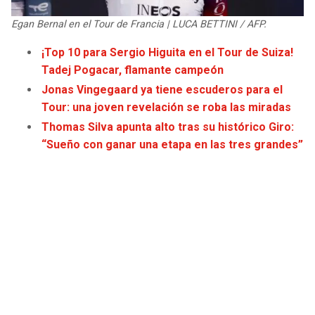
JAGUARS
WIZARDS
Egan Bernal en el Tour de Francia | LUCA BETTINI / AFP.
TITANS
WARRIORS
¡Top 10 para Sergio Higuita en el Tour de Suiza!
Tadej Pogacar, flamante campeón
COWBOYS
CLIPPERS
Jonas Vingegaard ya tiene escuderos para el
Tour: una joven revelación se roba las miradas
GIANTS
LAKERS
Thomas Silva apunta alto tras su histórico Giro:
“Sueño con ganar una etapa en las tres grandes”
EAGLES
SUNS
COMMANDERS
KINGS
CARDINALS
MAVERICKS
RAMS
ROCKETS
49ERS
GRIZZLIES