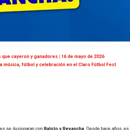
s que cayeron y ganadores | 16 de mayo de 2026
a música, fútbol y celebración en el Claro Fútbol Fest
es se ilusionaran con
Baloto y Revancha
. Desde hace años, es