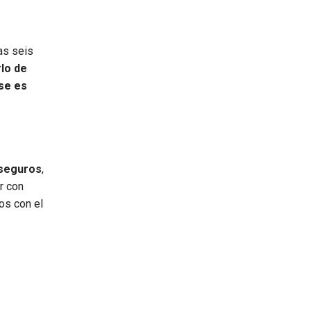
tas seis
rlo de
ase es
 seguros
,
r con
dos con el