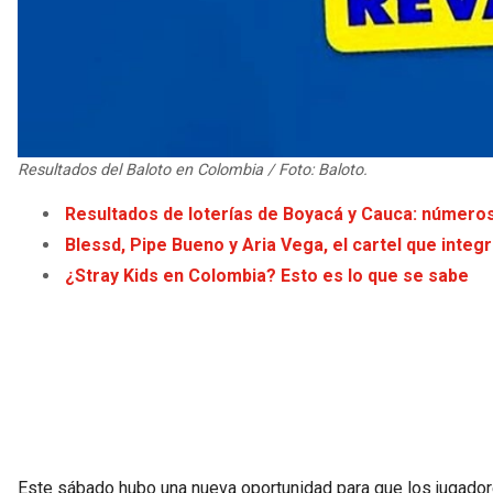
Resultados del Baloto en Colombia / Foto: Baloto.
Resultados de loterías de Boyacá y Cauca: número
Blessd, Pipe Bueno y Aria Vega, el cartel que integr
¿Stray Kids en Colombia? Esto es lo que se sabe
Este sábado hubo una nueva oportunidad para que los jugador