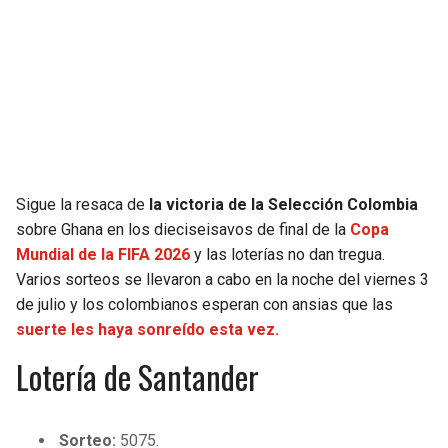
SEAHAWKS
PELICANS
BEARS
SPURS
LIONS
NUGGETS
PACKERS
TIMBERWOLVES
Sigue la resaca de
la victoria de la Selección Colombia
sobre Ghana en los dieciseisavos de final de la
Copa
VIKINGS
THUNDER
Mundial de la FIFA 2026
y las loterías no dan tregua.
Varios sorteos se llevaron a cabo en la noche del viernes 3
FALCONS
TRAIL BLAZERS
de julio y los colombianos esperan con ansias que las
suerte les haya sonreído esta vez.
PANTHERS
JAZZ
Lotería de Santander
SAINTS
Sorteo:
5075.