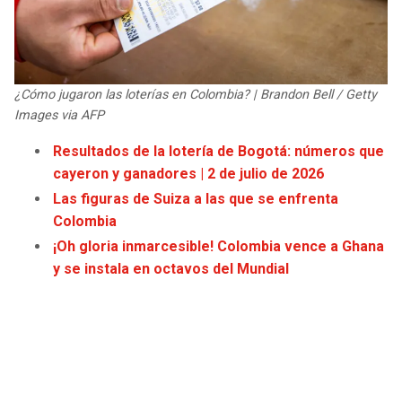
JAGUARS
WIZARDS
TITANS
WARRIORS
¿Cómo jugaron las loterías en Colombia? | Brandon Bell / Getty
COWBOYS
CLIPPERS
Images via AFP
Resultados de la lotería de Bogotá: números que
GIANTS
LAKERS
cayeron y ganadores | 2 de julio de 2026
Las figuras de Suiza a las que se enfrenta
EAGLES
SUNS
Colombia
¡Oh gloria inmarcesible! Colombia vence a Ghana
COMMANDERS
KINGS
y se instala en octavos del Mundial
CARDINALS
MAVERICKS
RAMS
ROCKETS
49ERS
GRIZZLIES