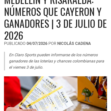
LIGA DE EXPANSIÓN MX
UEFA EUROPA LEAGUE
NÚMEROS QUE CAYERON Y
RAIDERS
CAVALIERS
LEAGUES CUP
UEFA CONFERENCE LEAGUE
GANADORES | 3 DE JULIO DE
MLS
CHARGERS
PISTONS
2026
COPA LIBERTADORES
RAVENS
PACERS
PUBLICADO
04/07/2026
POR
NICOLÁS CADENA
COPA SUDAMERICANA
BENGALS
BUCKS
En Claro Sports pueden informarse de los números
LIGA BETPLAY
ganadores de las loterías y chances colombianas para
BROWNS
HAWKS
el viernes 3 de julio.
OTRAS LIGAS
STEELERS
HORNETS
TEXANS
HEAT
COLTS
MAGIC