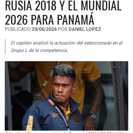
RUSIA 2018 Y EL MUNDIAL
LIGA DE EXPANSIÓN MX
UEFA EUROPA LEAGUE
2026 PARA PANAMÁ
RAIDERS
CAVALIERS
LEAGUES CUP
UEFA CONFERENCE LEAGUE
PUBLICADO
29/06/2026
POR
DANIEL LOPEZ
MLS
CHARGERS
PISTONS
El capitán analizó la actuación del seleccionado en el
COPA LIBERTADORES
RAVENS
PACERS
Grupo L de la competencia.
COPA SUDAMERICANA
BENGALS
BUCKS
LIGA BETPLAY
BROWNS
HAWKS
OTRAS LIGAS
STEELERS
HORNETS
TEXANS
HEAT
COLTS
MAGIC