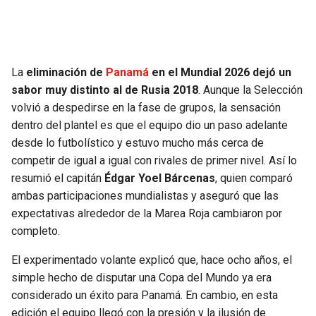
SEAHAWKS
PELICANS
BEARS
SPURS
La
eliminación de
Panamá
en el Mundial 2026 dejó un
sabor muy distinto al de Rusia 2018
. Aunque la Selección
LIONS
NUGGETS
volvió a despedirse en la fase de grupos, la sensación
dentro del plantel es que el equipo dio un paso adelante
PACKERS
TIMBERWOLVES
desde lo futbolístico y estuvo mucho más cerca de
competir de igual a igual con rivales de primer nivel. Así lo
VIKINGS
THUNDER
resumió el capitán
Édgar Yoel Bárcenas
, quien comparó
ambas participaciones mundialistas y aseguró que las
FALCONS
TRAIL BLAZERS
expectativas alrededor de la Marea Roja cambiaron por
completo.
PANTHERS
JAZZ
El experimentado volante explicó que, hace ocho años, el
simple hecho de disputar una Copa del Mundo ya era
SAINTS
considerado un éxito para Panamá. En cambio, en esta
edición el equipo llegó con la presión y la ilusión de