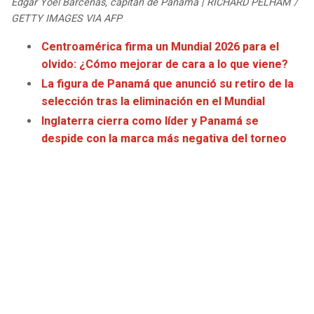
Édgar Yoel Bárcenas, capitán de Panamá | RICHARD PELHAM /
JAGUARS
WIZARDS
GETTY IMAGES VIA AFP
Centroamérica firma un Mundial 2026 para el
TITANS
WARRIORS
olvido: ¿Cómo mejorar de cara a lo que viene?
La figura de Panamá que anunció su retiro de la
COWBOYS
CLIPPERS
selección tras la eliminación en el Mundial
Inglaterra cierra como líder y Panamá se
GIANTS
LAKERS
despide con la marca más negativa del torneo
EAGLES
SUNS
COMMANDERS
KINGS
CARDINALS
MAVERICKS
RAMS
ROCKETS
49ERS
GRIZZLIES