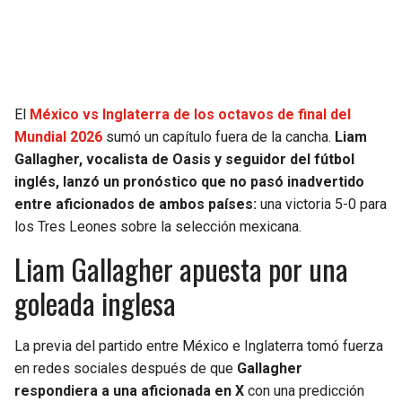
SEAHAWKS
PELICANS
BEARS
SPURS
El
México vs Inglaterra de los octavos de final del
LIONS
NUGGETS
Mundial 2026
sumó un capítulo fuera de la cancha.
Liam
Gallagher, vocalista de Oasis y seguidor del fútbol
PACKERS
TIMBERWOLVES
inglés, lanzó un pronóstico que no pasó inadvertido
entre aficionados de ambos países:
una victoria 5-0 para
VIKINGS
THUNDER
los Tres Leones sobre la selección mexicana.
Liam Gallagher apuesta por una
FALCONS
TRAIL BLAZERS
goleada inglesa
PANTHERS
JAZZ
La previa del partido entre México e Inglaterra tomó fuerza
SAINTS
en redes sociales después de que
Gallagher
respondiera a una aficionada en X
con una predicción