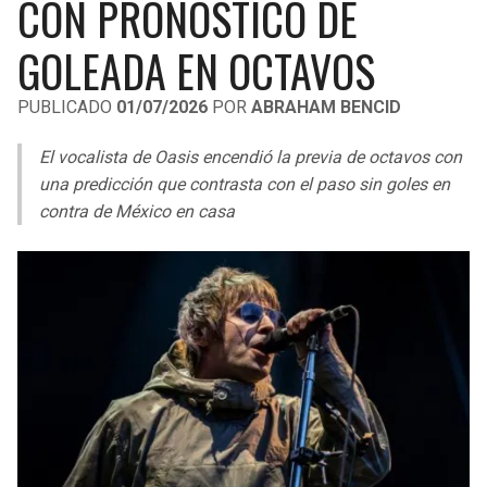
CON PRONÓSTICO DE
LIGA DE EXPANSIÓN MX
UEFA EUROPA LEAGUE
GOLEADA EN OCTAVOS
RAIDERS
CAVALIERS
LEAGUES CUP
UEFA CONFERENCE LEAGUE
PUBLICADO
01/07/2026
POR
ABRAHAM BENCID
MLS
CHARGERS
PISTONS
El vocalista de Oasis encendió la previa de octavos con
COPA LIBERTADORES
RAVENS
PACERS
una predicción que contrasta con el paso sin goles en
COPA SUDAMERICANA
contra de México en casa
BENGALS
BUCKS
LIGA BETPLAY
BROWNS
HAWKS
OTRAS LIGAS
STEELERS
HORNETS
TEXANS
HEAT
COLTS
MAGIC