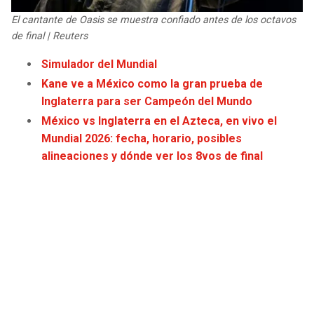
JAGUARS
WIZARDS
El cantante de Oasis se muestra confiado antes de los octavos
de final | Reuters
TITANS
WARRIORS
Simulador del Mundial
Kane ve a México como la gran prueba de
COWBOYS
CLIPPERS
Inglaterra para ser Campeón del Mundo
México vs Inglaterra en el Azteca, en vivo el
GIANTS
LAKERS
Mundial 2026: fecha, horario, posibles
alineaciones y dónde ver los 8vos de final
EAGLES
SUNS
COMMANDERS
KINGS
CARDINALS
MAVERICKS
RAMS
ROCKETS
49ERS
GRIZZLIES