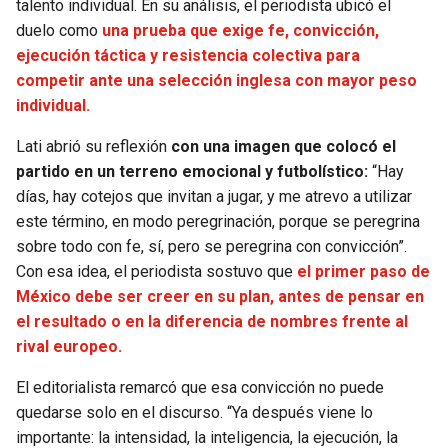
talento individual. En su análisis, el periodista ubicó el
duelo como
una prueba que exige fe, convicción,
SEAHAWKS
PELICANS
ejecución táctica y resistencia colectiva para
competir ante una selección inglesa con mayor peso
BEARS
SPURS
individual.
LIONS
NUGGETS
Lati abrió su reflexión
con una imagen que colocó el
partido en un terreno emocional y futbolístico:
“Hay
PACKERS
TIMBERWOLVES
días, hay cotejos que invitan a jugar, y me atrevo a utilizar
este término, en modo peregrinación, porque se peregrina
sobre todo con fe, sí, pero se peregrina con convicción”.
VIKINGS
THUNDER
Con esa idea, el periodista sostuvo que
el primer paso de
México debe ser creer en su plan, antes de pensar en
FALCONS
TRAIL BLAZERS
el resultado o en la diferencia de nombres frente al
rival europeo.
PANTHERS
JAZZ
El editorialista remarcó que esa convicción no puede
SAINTS
quedarse solo en el discurso. “Ya después viene lo
importante: la intensidad, la inteligencia, la ejecución, la