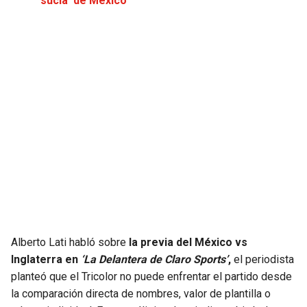
sucia’ de México
JAGUARS
WIZARDS
TITANS
WARRIORS
COWBOYS
CLIPPERS
GIANTS
LAKERS
EAGLES
SUNS
COMMANDERS
KINGS
CARDINALS
MAVERICKS
Alberto Lati habló sobre
la previa del México vs
Inglaterra en
‘La Delantera de Claro Sports’
,
el periodista
RAMS
ROCKETS
planteó que el Tricolor no puede enfrentar el partido desde
la comparación directa de nombres, valor de plantilla o
49ERS
GRIZZLIES