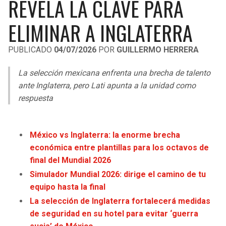
REVELA LA CLAVE PARA
LIGA DE EXPANSIÓN MX
UEFA EUROPA LEAGUE
ELIMINAR A INGLATERRA
RAIDERS
CAVALIERS
LEAGUES CUP
UEFA CONFERENCE LEAGUE
PUBLICADO
04/07/2026
POR
GUILLERMO HERRERA
MLS
CHARGERS
PISTONS
La selección mexicana enfrenta una brecha de talento
COPA LIBERTADORES
RAVENS
PACERS
ante Inglaterra, pero Lati apunta a la unidad como
COPA SUDAMERICANA
respuesta
BENGALS
BUCKS
LIGA BETPLAY
BROWNS
HAWKS
México vs Inglaterra: la enorme brecha
OTRAS LIGAS
económica entre plantillas para los octavos de
STEELERS
HORNETS
final del Mundial 2026
Simulador Mundial 2026: dirige el camino de tu
TEXANS
HEAT
equipo hasta la final
La selección de Inglaterra fortalecerá medidas
COLTS
MAGIC
de seguridad en su hotel para evitar ‘guerra