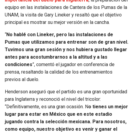
equipo en las instalaciones de Cantera de los Pumas de la
SEAHAWKS
PELICANS
UNAM, la visita de Gary Lineker y resaltó que el objetivo
principal es mostrar su mejor versión en la cancha.
BEARS
SPURS
“
No hablé con Lineker, pero las instalaciones de
Pumas que utilizamos para entrenar son de gran nivel.
LIONS
NUGGETS
Tuvimos una gran sesión y nos hubiera gustado llegar
antes para acostumbrarnos a la altitud y a las
PACKERS
TIMBERWOLVES
condiciones
”, comentó el jugador en conferencia de
prensa, resaltando la calidad de los entrenamientos
VIKINGS
THUNDER
previos al duelo.
FALCONS
TRAIL BLAZERS
Henderson aseguró que el partido es una gran oportunidad
para Inglaterra y reconoció el nivel del tricolor:
PANTHERS
JAZZ
“Definitivamente, es una gran ocasión. N
o tienes un mejor
lugar para estar en México que en este estadio
SAINTS
jugando contra la selección mexicana. Para nosotros,
como equipo, nuestro objetivo es venir y ganar el