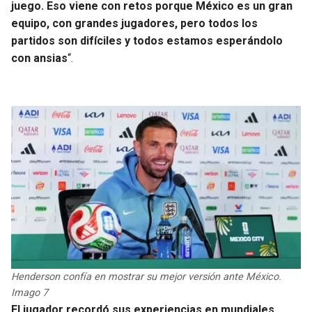
BUCCANEERS
juego. Eso viene con retos porque México es un gran
equipo, con grandes jugadores, pero todos los
partidos son difíciles y todos estamos esperándolo
con ansias
“.
Henderson confía en mostrar su mejor versión ante México.
Imago 7
El jugador recordó sus experiencias en mundiales