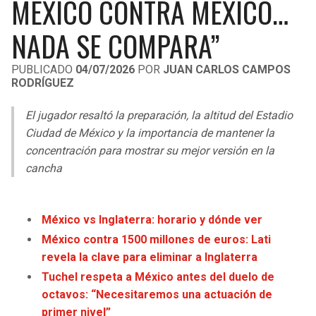
MÉXICO CONTRA MÉXICO…
LIGA DE EXPANSIÓN MX
UEFA EUROPA LEAGUE
NADA SE COMPARA”
RAIDERS
CAVALIERS
LEAGUES CUP
UEFA CONFERENCE LEAGUE
PUBLICADO
04/07/2026
POR
JUAN CARLOS CAMPOS
MLS
CHARGERS
PISTONS
RODRÍGUEZ
COPA LIBERTADORES
RAVENS
PACERS
El jugador resaltó la preparación, la altitud del Estadio
Ciudad de México y la importancia de mantener la
COPA SUDAMERICANA
BENGALS
BUCKS
concentración para mostrar su mejor versión en la
cancha
LIGA BETPLAY
BROWNS
HAWKS
OTRAS LIGAS
STEELERS
HORNETS
México vs Inglaterra: horario y dónde ver
México contra 1500 millones de euros: Lati
TEXANS
HEAT
revela la clave para eliminar a Inglaterra
Tuchel respeta a México antes del duelo de
COLTS
MAGIC
octavos: “Necesitaremos una actuación de
primer nivel”