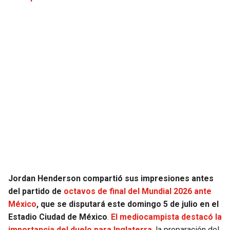
JAGUARS
WIZARDS
TITANS
WARRIORS
COWBOYS
CLIPPERS
GIANTS
LAKERS
EAGLES
SUNS
COMMANDERS
KINGS
CARDINALS
MAVERICKS
Jordan Henderson compartió sus impresiones antes
del partido de
octavos de final del Mundial 2026 ante
RAMS
ROCKETS
México
, que se disputará este domingo 5 de julio en el
Estadio Ciudad de México
.
El mediocampista destacó la
49ERS
GRIZZLIES
importancia del duelo para Inglaterra
, la preparación del