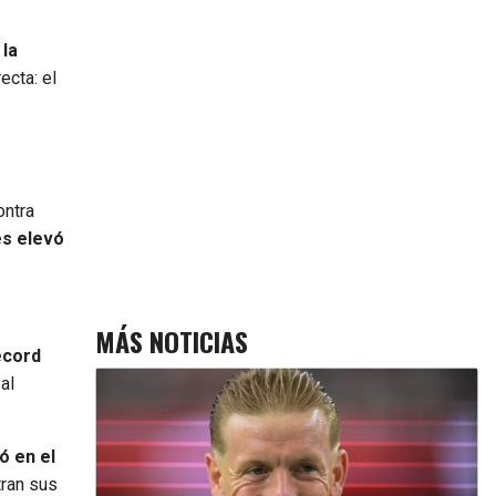
 la
ecta: el
ontra
és elevó
MÁS NOTICIAS
écord
al
ó en el
tran sus