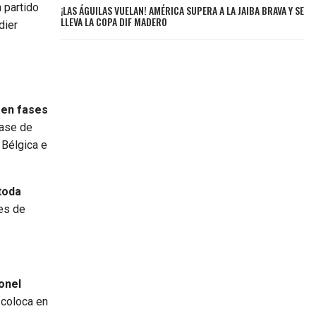
n partido
¡LAS ÁGUILAS VUELAN! AMÉRICA SUPERA A LA JAIBA BRAVA Y SE
LLEVA LA COPA DIF MADERO
dier
 en fases
fase de
 Bélgica e
 toda
ces de
onel
 coloca en