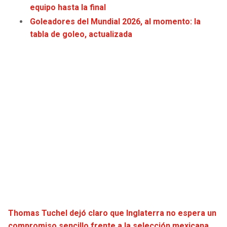
equipo hasta la final
JAGUARS
WIZARDS
Goleadores del Mundial 2026, al momento: la
tabla de goleo, actualizada
TITANS
WARRIORS
COWBOYS
CLIPPERS
GIANTS
LAKERS
EAGLES
SUNS
COMMANDERS
KINGS
CARDINALS
MAVERICKS
RAMS
ROCKETS
Thomas Tuchel dejó claro que Inglaterra no espera un
49ERS
GRIZZLIES
compromiso sencillo frente a la selección mexicana