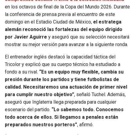
en los octavos de final de la Copa del Mundo 2026. Durante
SEAHAWKS
PELICANS
la conferencia de prensa previa al encuentro de este
domingo en el Estadio Ciudad de México,
el estratega
BEARS
SPURS
alemán reconoció las fortalezas del equipo dirigido
por Javier Aguirre
y aseguró que su selección necesitará
LIONS
NUGGETS
mostrar su mejor versión para avanzar a la siguiente ronda.
El entrenador inglés destacó la capacidad táctica del
PACKERS
TIMBERWOLVES
Tricolor y explicó que su cuerpo técnico ha estudiado a
fondo a su rival.
“Es un equipo muy flexible, cambia su
VIKINGS
THUNDER
presión durante los partidos y tiene futbolistas de
calidad. Necesitaremos una actuación de primer nivel
FALCONS
TRAIL BLAZERS
para cumplir nuestro objetivo”
, señaló Tuchel. Además,
aseguró que Inglaterra llega preparada para cualquier
PANTHERS
JAZZ
escenario del partido.
“Lo sabemos todo. Conocemos
todo acerca de ellos. Si llegamos a penales están
SAINTS
preparados nuestros porteros”
, afirmó.