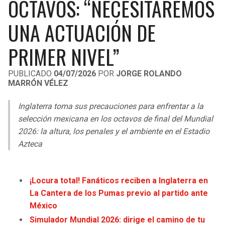
OCTAVOS: “NECESITAREMOS
LIGA DE EXPANSIÓN MX
UEFA EUROPA LEAGUE
UNA ACTUACIÓN DE
RAIDERS
CAVALIERS
LEAGUES CUP
UEFA CONFERENCE LEAGUE
PRIMER NIVEL”
MLS
CHARGERS
PISTONS
PUBLICADO
04/07/2026
POR
JORGE ROLANDO
COPA LIBERTADORES
RAVENS
PACERS
MARRÓN VÉLEZ
COPA SUDAMERICANA
BENGALS
BUCKS
Inglaterra toma sus precauciones para enfrentar a la
selección mexicana en los octavos de final del Mundial
LIGA BETPLAY
BROWNS
HAWKS
2026: la altura, los penales y el ambiente en el Estadio
OTRAS LIGAS
Azteca
STEELERS
HORNETS
¡Locura total! Fanáticos reciben a Inglaterra en
TEXANS
HEAT
La Cantera de los Pumas previo al partido ante
México
COLTS
MAGIC
Simulador Mundial 2026: dirige el camino de tu