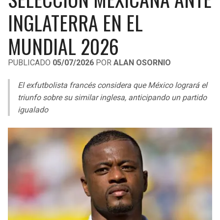
LIGA DE EXPANSIÓN MX
UEFA EUROPA LEAGUE
INGLATERRA EN EL
RAIDERS
CAVALIERS
LEAGUES CUP
UEFA CONFERENCE LEAGUE
MUNDIAL 2026
MLS
CHARGERS
PISTONS
PUBLICADO
05/07/2026
POR
ALAN OSORNIO
COPA LIBERTADORES
RAVENS
PACERS
El exfutbolista francés considera que México logrará el
COPA SUDAMERICANA
triunfo sobre su similar inglesa, anticipando un partido
BENGALS
BUCKS
igualado
LIGA BETPLAY
BROWNS
HAWKS
OTRAS LIGAS
STEELERS
HORNETS
TEXANS
HEAT
COLTS
MAGIC