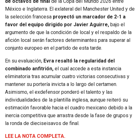
de octavos de final
de la Copa del Mundo 2026 entre
México e Inglaterra. El exlateral del Manchester United y de
SEAHAWKS
PELICANS
la selección francesa
proyectó un marcador de 2-1 a
favor del equipo dirigido por Javier Aguirre,
bajo el
BEARS
SPURS
argumento de que la condición de local y el respaldo de la
afición local serán factores determinantes para superar al
LIONS
NUGGETS
conjunto europeo en el partido de esta tarde.
En su evaluación,
Evra resaltó la regularidad del
PACKERS
TIMBERWOLVES
combinado anfitrión,
el cual accede a esta instancia
eliminatoria tras acumular cuatro victorias consecutivas y
VIKINGS
THUNDER
mantener su portería invicta a lo largo del certamen.
Asimismo, el exdefensor ponderó el talento y las
FALCONS
TRAIL BLAZERS
individualidades de la plantilla inglesa, aunque reiteró su
estimación favorable hacia el cuadro mexicano debido a la
PANTHERS
JAZZ
inercia competitiva que arrastra desde la fase de grupos y
la ronda de dieciseisavos de final.
SAINTS
LEE LA NOTA COMPLETA.