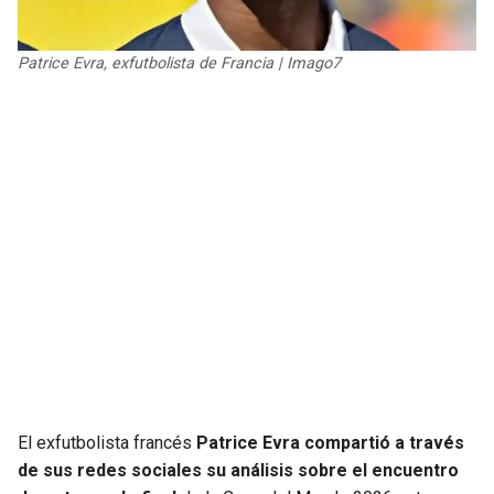
JAGUARS
WIZARDS
Patrice Evra, exfutbolista de Francia | Imago7
TITANS
WARRIORS
COWBOYS
CLIPPERS
GIANTS
LAKERS
EAGLES
SUNS
COMMANDERS
KINGS
CARDINALS
MAVERICKS
RAMS
ROCKETS
El exfutbolista francés
Patrice Evra compartió a través
de sus redes sociales su análisis sobre el encuentro
49ERS
GRIZZLIES