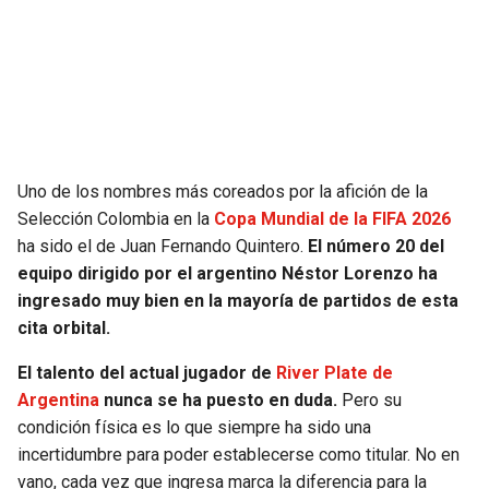
SEAHAWKS
PELICANS
BEARS
SPURS
LIONS
NUGGETS
Uno de los nombres más coreados por la afición de la
PACKERS
TIMBERWOLVES
Selección Colombia en la
Copa Mundial de la FIFA 2026
ha sido el de Juan Fernando Quintero.
El número 20 del
VIKINGS
THUNDER
equipo dirigido por el argentino Néstor Lorenzo ha
ingresado muy bien en la mayoría de partidos de esta
FALCONS
TRAIL BLAZERS
cita orbital.
El talento del actual jugador de
River Plate de
PANTHERS
JAZZ
Argentina
nunca se ha puesto en duda.
Pero su
condición física es lo que siempre ha sido una
SAINTS
incertidumbre para poder establecerse como titular. No en
vano, cada vez que ingresa marca la diferencia para la