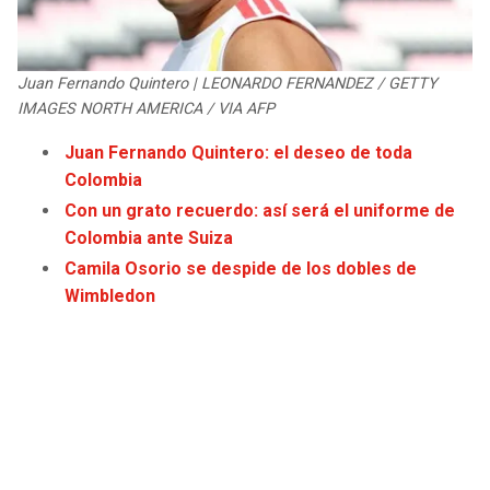
JAGUARS
WIZARDS
TITANS
WARRIORS
Juan Fernando Quintero | LEONARDO FERNANDEZ / GETTY
IMAGES NORTH AMERICA / VIA AFP
COWBOYS
CLIPPERS
Juan Fernando Quintero: el deseo de toda
Colombia
GIANTS
LAKERS
Con un grato recuerdo: así será el uniforme de
Colombia ante Suiza
EAGLES
SUNS
Camila Osorio se despide de los dobles de
Wimbledon
COMMANDERS
KINGS
CARDINALS
MAVERICKS
RAMS
ROCKETS
49ERS
GRIZZLIES