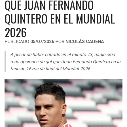
QUE JUAN FERNANDO
LIGA DE EXPANSIÓN MX
UEFA EUROPA LEAGUE
QUINTERO EN EL MUNDIAL
RAIDERS
CAVALIERS
LEAGUES CUP
UEFA CONFERENCE LEAGUE
2026
MLS
CHARGERS
PISTONS
PUBLICADO
05/07/2026
POR
NICOLÁS CADENA
COPA LIBERTADORES
RAVENS
PACERS
A pesar de haber entrado en el minuto 73, nadie creo
COPA SUDAMERICANA
BENGALS
BUCKS
más opciones de gol que Juan Fernando Quintero en la
LIGA BETPLAY
fase de 16vos de final del Mundial 2026.
BROWNS
HAWKS
OTRAS LIGAS
STEELERS
HORNETS
TEXANS
HEAT
COLTS
MAGIC