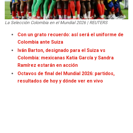
JAGUARS
WIZARDS
TITANS
WARRIORS
La Selección Colombia en el Mundial 2026 | REUTERS
Con un grato recuerdo: así será el uniforme de
COWBOYS
CLIPPERS
Colombia ante Suiza
Iván Barton, designado para el Suiza vs
GIANTS
LAKERS
Colombia: mexicanas Katia García y Sandra
Ramírez estarán en acción
EAGLES
SUNS
Octavos de final del Mundial 2026: partidos,
resultados de hoy y dónde ver en vivo
COMMANDERS
KINGS
CARDINALS
MAVERICKS
RAMS
ROCKETS
49ERS
GRIZZLIES