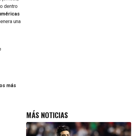
ro dentro
numéricas
genera una
s
e
los más
MÁS NOTICIAS