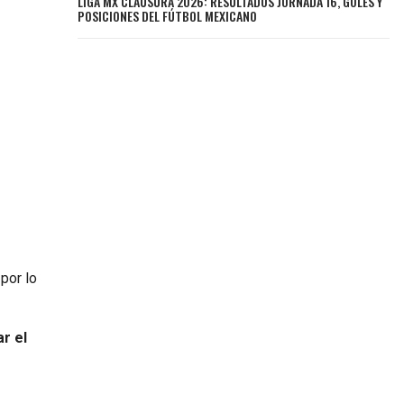
LIGA MX CLAUSURA 2026: RESULTADOS JORNADA 16, GOLES Y
POSICIONES DEL FÚTBOL MEXICANO
 por lo
r el