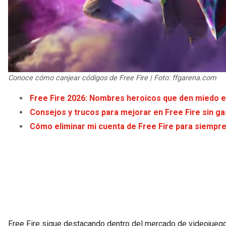
Conoce cómo canjear códigos de Free Fire | Foto: ffgarena.com
Free Fire 2026: Nombres heroicos que den miedo e
Consejos y trucos para mejorar en Free Fire sin ga
Cómo eliminar mi cuenta de Free Fire para siempr
Free Fire sigue destacando dentro del mercado de videojueg