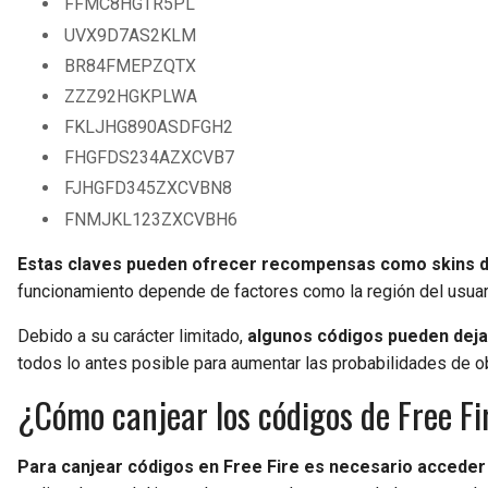
FFMC8HGTR5PL
UVX9D7AS2KLM
BR84FMEPZQTX
ZZZ92HGKPLWA
FKLJHG890ASDFGH2
FHGFDS234AZXCVB7
FJHGFD345ZXCVBN8
FNMJKL123ZXCVBH6
Estas claves pueden ofrecer recompensas como skins de
funcionamiento depende de factores como la región del usuar
Debido a su carácter limitado,
algunos códigos pueden dejar
todos lo antes posible para aumentar las probabilidades de 
¿Cómo canjear los códigos de Free Fi
Para canjear códigos en Free Fire es necesario acceder 