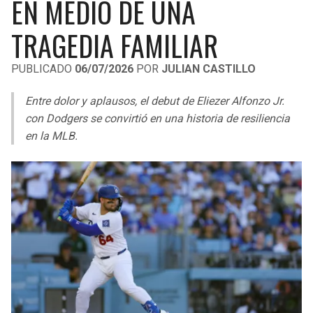
EN MEDIO DE UNA
LIGA DE EXPANSIÓN MX
UEFA EUROPA LEAGUE
TRAGEDIA FAMILIAR
RAIDERS
CAVALIERS
LEAGUES CUP
UEFA CONFERENCE LEAGUE
PUBLICADO
06/07/2026
POR
JULIAN CASTILLO
MLS
CHARGERS
PISTONS
Entre dolor y aplausos, el debut de Eliezer Alfonzo Jr.
COPA LIBERTADORES
RAVENS
PACERS
con Dodgers se convirtió en una historia de resiliencia
COPA SUDAMERICANA
en la MLB.
BENGALS
BUCKS
LIGA BETPLAY
BROWNS
HAWKS
OTRAS LIGAS
STEELERS
HORNETS
TEXANS
HEAT
COLTS
MAGIC