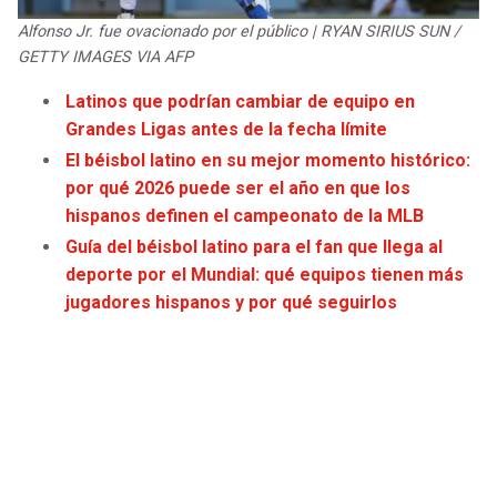
JAGUARS
WIZARDS
Alfonso Jr. fue ovacionado por el público | RYAN SIRIUS SUN /
GETTY IMAGES VIA AFP
TITANS
WARRIORS
Latinos que podrían cambiar de equipo en
Grandes Ligas antes de la fecha límite
COWBOYS
CLIPPERS
El béisbol latino en su mejor momento histórico:
por qué 2026 puede ser el año en que los
GIANTS
LAKERS
hispanos definen el campeonato de la MLB
Guía del béisbol latino para el fan que llega al
EAGLES
SUNS
deporte por el Mundial: qué equipos tienen más
jugadores hispanos y por qué seguirlos
COMMANDERS
KINGS
CARDINALS
MAVERICKS
RAMS
ROCKETS
49ERS
GRIZZLIES