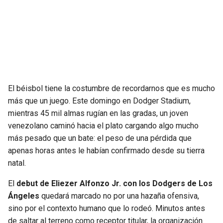
SEAHAWKS
PELICANS
BEARS
SPURS
LIONS
NUGGETS
El béisbol tiene la costumbre de recordarnos que es mucho
PACKERS
TIMBERWOLVES
más que un juego. Este domingo en Dodger Stadium,
mientras 45 mil almas rugían en las gradas, un joven
VIKINGS
THUNDER
venezolano caminó hacia el plato cargando algo mucho
más pesado que un bate: el peso de una pérdida que
FALCONS
TRAIL BLAZERS
apenas horas antes le habían confirmado desde su tierra
natal.
PANTHERS
JAZZ
El
debut de Eliezer Alfonzo Jr. con los Dodgers de Los
Ángeles
quedará marcado no por una hazaña ofensiva,
SAINTS
sino por el contexto humano que lo rodeó. Minutos antes
de saltar al terreno como receptor titular, la organización