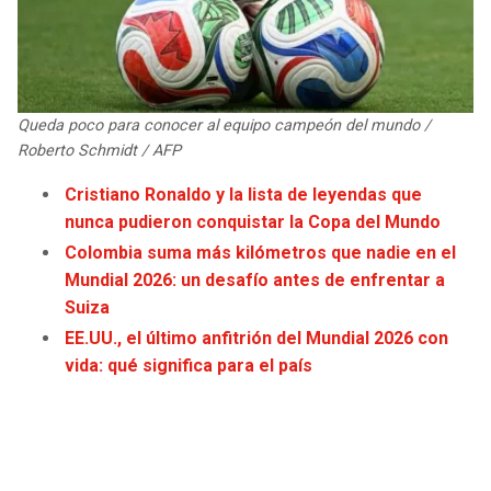
JAGUARS
WIZARDS
TITANS
WARRIORS
Queda poco para conocer al equipo campeón del mundo /
COWBOYS
CLIPPERS
Roberto Schmidt / AFP
GIANTS
LAKERS
Cristiano Ronaldo y la lista de leyendas que
nunca pudieron conquistar la Copa del Mundo
EAGLES
SUNS
Colombia suma más kilómetros que nadie en el
Mundial 2026: un desafío antes de enfrentar a
COMMANDERS
KINGS
Suiza
EE.UU., el último anfitrión del Mundial 2026 con
CARDINALS
MAVERICKS
vida: qué significa para el país
RAMS
ROCKETS
49ERS
GRIZZLIES