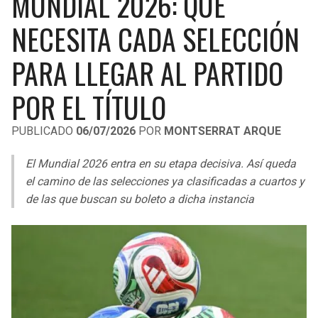
MUNDIAL 2026: QUÉ
LIGA DE EXPANSIÓN MX
UEFA EUROPA LEAGUE
NECESITA CADA SELECCIÓN
RAIDERS
CAVALIERS
LEAGUES CUP
UEFA CONFERENCE LEAGUE
PARA LLEGAR AL PARTIDO
MLS
CHARGERS
PISTONS
POR EL TÍTULO
COPA LIBERTADORES
RAVENS
PACERS
PUBLICADO
06/07/2026
POR
MONTSERRAT ARQUE
COPA SUDAMERICANA
BENGALS
BUCKS
El Mundial 2026 entra en su etapa decisiva. Así queda
LIGA BETPLAY
el camino de las selecciones ya clasificadas a cuartos y
BROWNS
HAWKS
de las que buscan su boleto a dicha instancia
OTRAS LIGAS
STEELERS
HORNETS
TEXANS
HEAT
COLTS
MAGIC