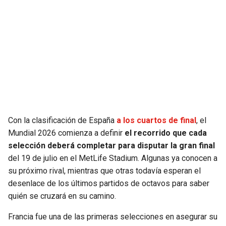
SEAHAWKS
PELICANS
BEARS
SPURS
LIONS
NUGGETS
PACKERS
TIMBERWOLVES
Con la clasificación de España
a los cuartos de final
, el
VIKINGS
THUNDER
Mundial 2026 comienza a definir
el recorrido que cada
selección deberá completar para disputar la gran final
FALCONS
TRAIL BLAZERS
del 19 de julio en el MetLife Stadium. Algunas ya conocen a
su próximo rival, mientras que otras todavía esperan el
PANTHERS
JAZZ
desenlace de los últimos partidos de octavos para saber
quién se cruzará en su camino.
SAINTS
Francia fue una de las primeras selecciones en asegurar su