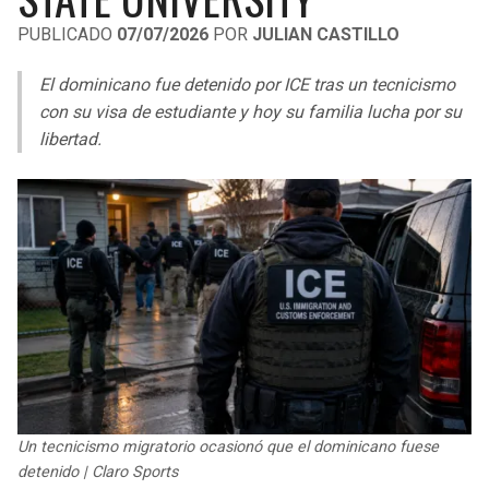
LIGA DE EXPANSIÓN MX
UEFA EUROPA LEAGUE
PUBLICADO
07/07/2026
POR
JULIAN CASTILLO
RAIDERS
CAVALIERS
LEAGUES CUP
UEFA CONFERENCE LEAGUE
El dominicano fue detenido por ICE tras un tecnicismo
MLS
con su visa de estudiante y hoy su familia lucha por su
CHARGERS
PISTONS
libertad.
COPA LIBERTADORES
RAVENS
PACERS
COPA SUDAMERICANA
BENGALS
BUCKS
LIGA BETPLAY
BROWNS
HAWKS
OTRAS LIGAS
STEELERS
HORNETS
TEXANS
HEAT
Un tecnicismo migratorio ocasionó que el dominicano fuese
COLTS
MAGIC
detenido | Claro Sports