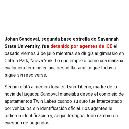
SEAHAWKS
PELICANS
BEARS
SPURS
Johan Sandoval, segunda base estrella de Savannah
LIONS
NUGGETS
State University, fue
detenido por agentes de ICE
el
pasado viernes 3 de julio mientras se dirigía al gimnasio en
PACKERS
TIMBERWOLVES
Clifton Park, Nueva York. Lo que empezó como una mañana
cualquiera terminó en una pesadilla familiar que todavía
VIKINGS
THUNDER
sigue sin resolverse.
FALCONS
TRAIL BLAZERS
Según relató a medios locales Lynn Tiberio, madre de la
novia del jugador, Sandoval manejaba desde el complejo de
PANTHERS
JAZZ
apartamentos Twin Lakes cuando su auto fue interceptado
por vehículos sin identificación oficial. Los agentes le
pidieron identificación y, según testigos, todo cambió en
SAINTS
cuestión de segundos.