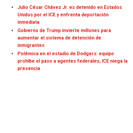
JAGUARS
WIZARDS
Julio César Chávez Jr. es detenido en Estados
Unidos por el ICE y enfrenta deportación
TITANS
WARRIORS
inmediata
Gobierno de Trump invierte millones para
COWBOYS
CLIPPERS
aumentar el sistema de detención de
inmigrantes
GIANTS
LAKERS
Polémica en el estadio de Dodgers: equipo
prohíbe el paso a agentes federales; ICE niega la
EAGLES
SUNS
presencia
COMMANDERS
KINGS
CARDINALS
MAVERICKS
RAMS
ROCKETS
49ERS
GRIZZLIES