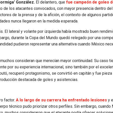
ormiga’ González.
El delantero, que
fue campeón de goleo d
resto de los atacantes convocados, con mayor presencia dentro del
ctores de la prensa y de la afición, el contexto de algunos partid
idades nunca llegaron en la medida esperada.
is. El lateral y volante por izquierda había mostrado buen rendim
embargo, durante la Copa del Mundo quedó relegado por una comp
undidad pudieron representar una alternativa cuando México nec
 muchos consideran que merecían mayor continuidad. Su caso ti
nte por su experiencia internacional, sino también por el excele
utó, recuperó protagonismo, se convirtió en capitán y fue pieza
producción destacada de goles y asistencias.
o factor.
A lo largo de su carrera ha enfrentado lesiones
y e
cuerpo técnico pudo priorizar otros perfiles. Sin embargo, cuando
ro, muchos consideraron que el atacante podía ofrecer solucion