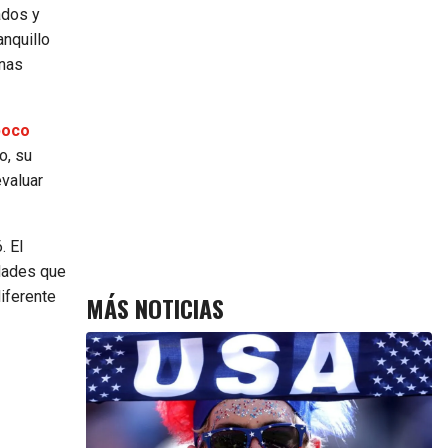
ados y
anquillo
enas
poco
o, su
evaluar
. El
idades que
diferente
MÁS NOTICIAS