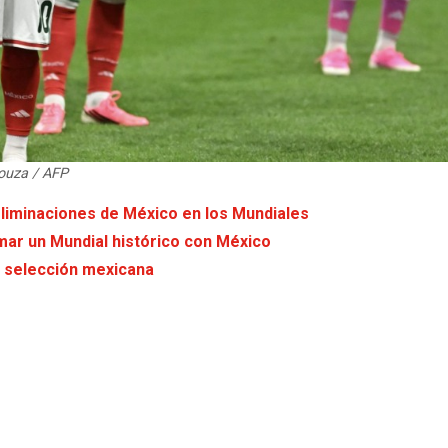
Souza / AFP
 eliminaciones de México en los Mundiales
rmar un Mundial histórico con México
la selección mexicana