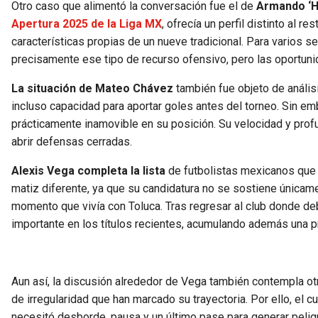
Otro caso que alimentó la conversación fue el de
Armando ‘H
Apertura 2025 de la Liga MX
, ofrecía un perfil distinto al 
características propias de un nueve tradicional. Para varios se
precisamente ese tipo de recurso ofensivo, pero las oportun
La situación de Mateo Chávez
también fue objeto de anális
incluso capacidad para aportar goles antes del torneo. Sin 
prácticamente inamovible en su posición. Su velocidad y prof
abrir defensas cerradas.
Alexis Vega completa la lista
de futbolistas mexicanos
que
matiz diferente, ya que su candidatura no se sostiene únicame
momento que vivía con Toluca. Tras regresar al club donde deb
importante en los títulos recientes, acumulando además una 
Aun así, la discusión alrededor de Vega también contempla otr
de irregularidad que han marcado su trayectoria. Por ello, el 
necesitó desborde, pausa y un último pase para generar pelig