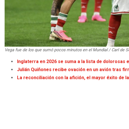
Vega fue de los que sumó pocos minutos en el Mundial / Carl de 
Inglaterra en 2026 se suma a la lista de dolorosas
Julián Quiñones recibe ovación en un avión tras fi
La reconciliación con la afición, el mayor éxito de 