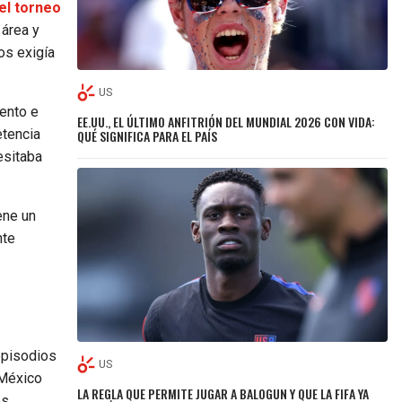
el torneo
 área y
os exigía
US
iento e
EE.UU., EL ÚLTIMO ANFITRIÓN DEL MUNDIAL 2026 CON VIDA:
etencia
QUÉ SIGNIFICA PARA EL PAÍS
esitaba
ene un
nte
pisodios
US
 México
LA REGLA QUE PERMITE JUGAR A BALOGUN Y QUE LA FIFA YA
es