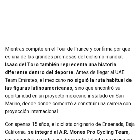
SEAHAWKS
PELICANS
BEARS
SPURS
LIONS
NUGGETS
Mientras compite en el Tour de France y confirma por qué
es una de las grandes promesas del ciclismo mundial,
PACKERS
TIMBERWOLVES
Isaac del Toro también representa una historia
diferente dentro del deporte.
Antes de llegar al UAE
VIKINGS
THUNDER
Team Emirates, el mexicano
no siguió la ruta habitual de
las figuras latinoamericanas,
sino que encontró su
FALCONS
TRAIL BLAZERS
oportunidad en un proyecto mexicano instalado en San
Marino, desde donde comenzó a construir una carrera con
PANTHERS
JAZZ
proyección internacional.
Con apenas 15 años, el ciclista originario de Ensenada, Baja
SAINTS
California,
se integró al A.R. Monex Pro Cycling Team,
una estructura creada para desarrollar talento mexicano en