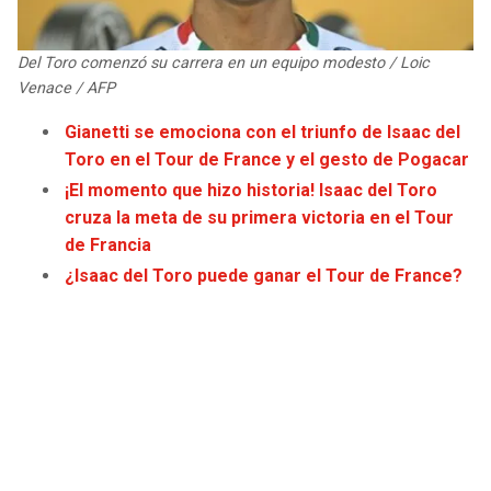
JAGUARS
WIZARDS
Del Toro comenzó su carrera en un equipo modesto / Loic
TITANS
WARRIORS
Venace / AFP
Gianetti se emociona con el triunfo de Isaac del
COWBOYS
CLIPPERS
Toro en el Tour de France y el gesto de Pogacar
¡El momento que hizo historia! Isaac del Toro
GIANTS
LAKERS
cruza la meta de su primera victoria en el Tour
de Francia
EAGLES
SUNS
¿Isaac del Toro puede ganar el Tour de France?
COMMANDERS
KINGS
CARDINALS
MAVERICKS
RAMS
ROCKETS
49ERS
GRIZZLIES