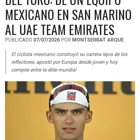
LIGA DE EXPANSIÓN MX
UEFA EUROPA LEAGUE
MEXICANO EN SAN MARINO
RAIDERS
CAVALIERS
LEAGUES CUP
UEFA CONFERENCE LEAGUE
AL UAE TEAM EMIRATES
MLS
CHARGERS
PISTONS
PUBLICADO
07/07/2026
POR
MONTSERRAT ARQUE
COPA LIBERTADORES
RAVENS
PACERS
El ciclista mexicano construyó su carrera lejos de los
COPA SUDAMERICANA
reflectores, apostó por Europa desde joven y hoy
BENGALS
BUCKS
compite entre la élite mundial
LIGA BETPLAY
BROWNS
HAWKS
OTRAS LIGAS
STEELERS
HORNETS
TEXANS
HEAT
COLTS
MAGIC