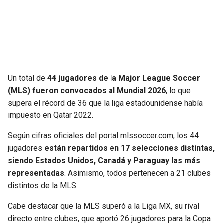
SEAHAWKS
PELICANS
BEARS
SPURS
LIONS
NUGGETS
Un total de
44 jugadores de la Major League Soccer
(MLS) fueron convocados al Mundial 2026
, lo que
PACKERS
TIMBERWOLVES
supera el récord de 36 que la liga estadounidense había
impuesto en Qatar 2022.
VIKINGS
THUNDER
Según cifras oficiales del portal mlssoccer.com, los 44
jugadores
están repartidos en 17 selecciones distintas,
FALCONS
TRAIL BLAZERS
siendo Estados Unidos, Canadá y Paraguay las más
representadas
. Asimismo, todos pertenecen a 21 clubes
PANTHERS
JAZZ
distintos de la MLS.
SAINTS
Cabe destacar que la MLS superó a la Liga MX, su rival
directo entre clubes, que aportó 26 jugadores para la Copa