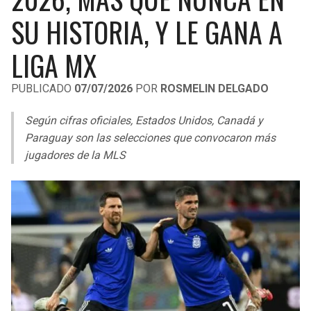
LIGA DE EXPANSIÓN MX
UEFA EUROPA LEAGUE
SU HISTORIA, Y LE GANA A
RAIDERS
CAVALIERS
LEAGUES CUP
UEFA CONFERENCE LEAGUE
LIGA MX
MLS
CHARGERS
PISTONS
PUBLICADO
07/07/2026
POR
ROSMELIN DELGADO
COPA LIBERTADORES
RAVENS
PACERS
Según cifras oficiales, Estados Unidos, Canadá y
COPA SUDAMERICANA
Paraguay son las selecciones que convocaron más
BENGALS
BUCKS
jugadores de la MLS
LIGA BETPLAY
BROWNS
HAWKS
OTRAS LIGAS
STEELERS
HORNETS
TEXANS
HEAT
COLTS
MAGIC