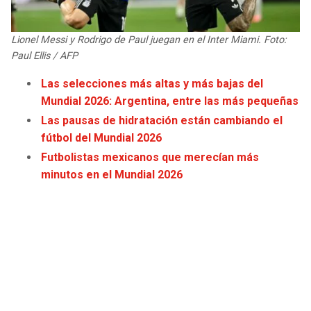
JAGUARS
WIZARDS
Lionel Messi y Rodrigo de Paul juegan en el Inter Miami. Foto:
TITANS
WARRIORS
Paul Ellis / AFP
Las selecciones más altas y más bajas del
COWBOYS
CLIPPERS
Mundial 2026: Argentina, entre las más pequeñas
Las pausas de hidratación están cambiando el
GIANTS
LAKERS
fútbol del Mundial 2026
Futbolistas mexicanos que merecían más
EAGLES
SUNS
minutos en el Mundial 2026
COMMANDERS
KINGS
CARDINALS
MAVERICKS
RAMS
ROCKETS
49ERS
GRIZZLIES