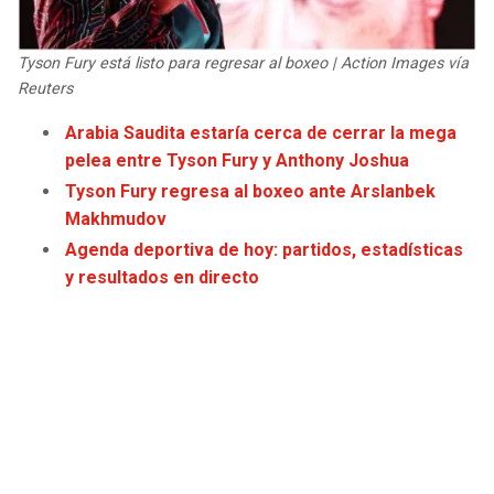
JAGUARS
WIZARDS
Tyson Fury está listo para regresar al boxeo | Action Images vía
TITANS
WARRIORS
Reuters
Arabia Saudita estaría cerca de cerrar la mega
COWBOYS
CLIPPERS
pelea entre Tyson Fury y Anthony Joshua
Tyson Fury regresa al boxeo ante Arslanbek
GIANTS
LAKERS
Makhmudov
Agenda deportiva de hoy: partidos, estadísticas
EAGLES
SUNS
y resultados en directo
COMMANDERS
KINGS
CARDINALS
MAVERICKS
RAMS
ROCKETS
49ERS
GRIZZLIES