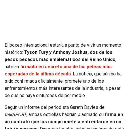
SEAHAWKS
PELICANS
BEARS
SPURS
LIONS
NUGGETS
El boxeo internacional estaría a punto de vivir un momento
histórico:
Tyson Fury y Anthony Joshua, dos de los
PACKERS
TIMBERWOLVES
pesos pesados más emblemáticos del Reino Unido
,
habrían
firmado en secreto una de las peleas más
VIKINGS
THUNDER
esperadas de la última década
. La noticia, que aún no ha
sido confirmada oficialmente, promete uno de los
FALCONS
TRAIL BLAZERS
enfrentamientos más interesantes de la industria, a pesar
de que no haya cinturones de por medio.
PANTHERS
JAZZ
Según un informe del periodista Gareth Davies de
talkSPORT
, ambas estrellas habrían plasmado su
firma en
SAINTS
un contrato que los compromete a enfrentarse en un
futuro cercano
. Diversas fuentes habrían confirmado esta