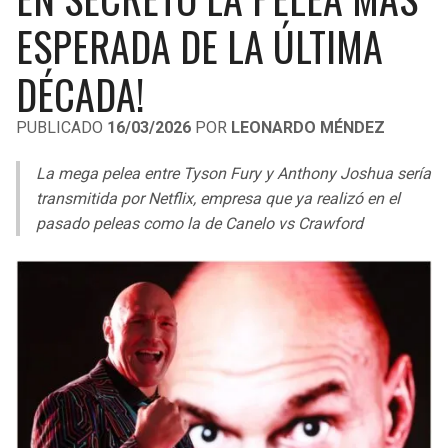
LIGA DE EXPANSIÓN MX
UEFA EUROPA LEAGUE
ESPERADA DE LA ÚLTIMA
RAIDERS
CAVALIERS
LEAGUES CUP
UEFA CONFERENCE LEAGUE
DÉCADA!
MLS
CHARGERS
PISTONS
PUBLICADO
16/03/2026
POR
LEONARDO MÉNDEZ
COPA LIBERTADORES
RAVENS
PACERS
La mega pelea entre Tyson Fury y Anthony Joshua sería
COPA SUDAMERICANA
transmitida por Netflix, empresa que ya realizó en el
BENGALS
BUCKS
pasado peleas como la de Canelo vs Crawford
LIGA BETPLAY
BROWNS
HAWKS
OTRAS LIGAS
STEELERS
HORNETS
TEXANS
HEAT
COLTS
MAGIC